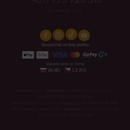
+420
773 726 516
Po - Pá 9:00 - 16:00
Bezpečná on-line platba
Vyberte zemi vč. měny
SK (€)
CZ (Kč)
Rawbark s.r.o., Slaměníkova 316/27, 614 00 Brno | IČ:
09415629 | DIČ: CZ09415629
Adresa provozu: A1 Park Lelekovice, Hlavní 684/106, 664
31 Lelekovice - hala 684/5 | Registrační číslo provozu: CZ
802489-01 | IČP: 1015003443