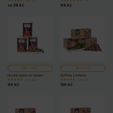
★
★
★
★
★
★
★
★
★
★
5.00
1x
4.95
19x
39
Kč
99
Kč
od
Do košíku
Do košíku
Hovězí maso ve vývaru
Zvěřina s kelpou
★
★
★
★
★
★
★
★
★
★
5.00
28x
5.00
83x
99
Kč
135
Kč