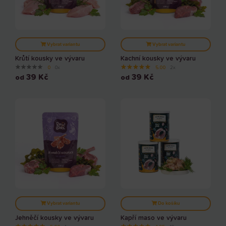
Vybrat variantu
Vybrat variantu
Krůtí kousky ve vývaru
Kachní kousky ve vývaru
★
★
★
★
★
★
★
★
★
★
0
0x
5.00
2x
39
Kč
39
Kč
od
od
Vybrat variantu
Do košíku
Jehněčí kousky ve vývaru
Kapří maso ve vývaru