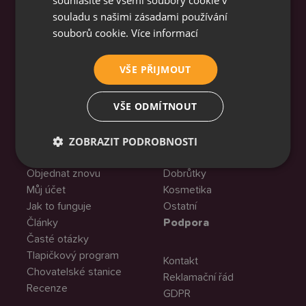
souladu s našimi zásadami používání
souborů cookie.
Více informací
VŠE PŘIJMOUT
Granule na míru z čerstvého masa, bez chemie,
GMO a mouček, s vlastní fotkou na pytli.
VŠE ODMÍTNOUT
Menu
Sortiment
ZOBRAZIT PODROBNOSTI
O granulích
Granule
Objednat znovu
Dobrůtky
Můj účet
Kosmetika
Jak to funguje
Ostatní
Články
Podpora
Časté otázky
Tlapičkový program
Kontakt
Chovatelské stanice
Reklamační řád
Recenze
GDPR