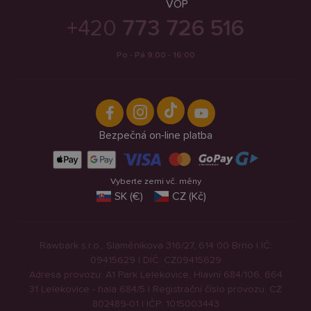
VOP
+420
773 726 516
Po - Pá 9:00 - 16:00
Bezpečná on-line platba
Vyberte zemi vč. měny
SK (€)
CZ (Kč)
Rawbark s.r.o., Slaměníkova 316/27, 614 00 Brno | IČ:
09415629 | DIČ: CZ09415629
Adresa provozu: A1 Park Lelekovice, Hlavní 684/106, 664
31 Lelekovice - hala 684/5 | Registrační číslo provozu: CZ
802489-01 | IČP: 1015003443