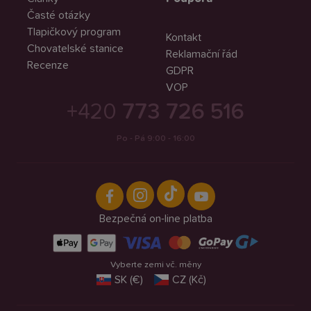
Časté otázky
Tlapičkový program
Kontakt
Chovatelské stanice
Reklamační řád
Recenze
GDPR
VOP
+420
773 726 516
Po - Pá 9:00 - 16:00
Bezpečná on-line platba
Vyberte zemi vč. měny
SK (€)
CZ (Kč)