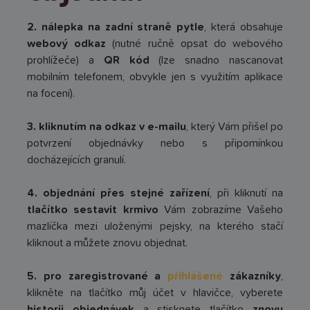
2. nálepka na zadní straně pytle
, která obsahuje
webový odkaz
(nutné ručně opsat do webového
prohlížeče) a
QR kód
(lze snadno nascanovat
mobilním telefonem, obvykle jen s využitím aplikace
na focení).
3. kliknutím na odkaz v e-mailu
, který Vám přišel po
potvrzení objednávky nebo s připomínkou
docházejících granulí.
4. objednání přes stejné zařízení
, při kliknutí na
tlačítko sestavit krmivo
Vám zobrazíme Vašeho
mazlíčka mezi uloženými pejsky, na kterého stačí
kliknout a můžete znovu objednat.
5. pro zaregistrované a
přihlášené
zákazníky
,
klikněte na tlačítko můj účet v hlavičce, vyberete
historii objednávek
a stisknete tlačítko
znovu