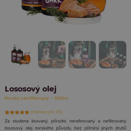
Lososový olej
Norský certifikovaný – 500ml
(Hodnocení:
43
)
Hodnoceno
43
Za studena lisovaný, přírodní, nerafinovaný a nefiltrovaný
4.98
z 5 na
lososový olej norského původu, bez příměsí jiných druhů
základě