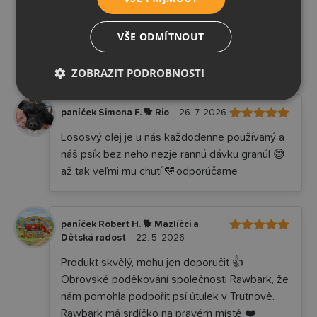
VŠE ODMÍTNOUT
ZOBRAZIT PODROBNOSTI
43 recenzí
Lososový olej
paníček Simona F. 🐕 Rio
–
26. 7. 2026
5
Hodnocení
Lososvý olej je u nás každodenne používaný a
z 5
náš psík bez neho nezje rannú dávku granúl 😅
až tak veľmi mu chutí 🩵odporúčame
paníček Robert H. 🐕 Mazlíčci a
Dětská radost
–
22. 5. 2026
5
Hodnocení
z 5
Produkt skvělý, mohu jen doporučit 👍
Obrovské poděkování společnosti Rawbark, že
nám pomohla podpořit psí útulek v Trutnově.
Rawbark má srdíčko na pravém místě ❤️