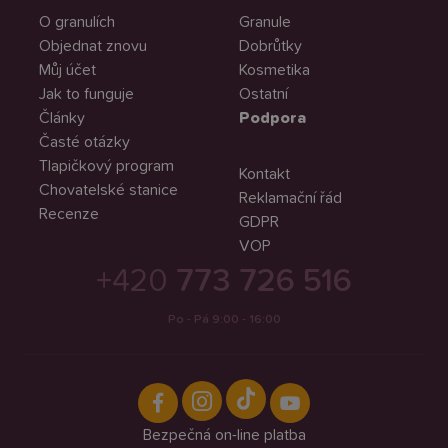
O granulích
Granule
Objednat znovu
Dobrůtky
Můj účet
Kosmetika
Jak to funguje
Ostatní
Články
Podpora
Časté otázky
Tlapičkový program
Kontakt
Chovatelské stanice
Reklamační řád
Recenze
GDPR
VOP
+420
773 726 516
Po - Pá 9:00 - 16:00
Bezpečná on-line platba