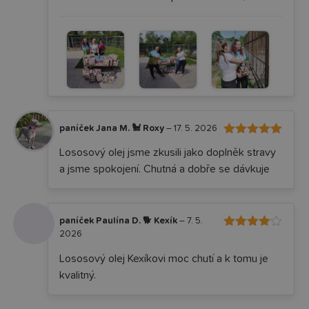
paníček Jana M. 🐩 Roxy
–
17. 5. 2026
5
Hodnocení
Lososový olej jsme zkusili jako doplněk stravy
z 5
a jsme spokojení. Chutná a dobře se dávkuje
paníček Paulína D. 🐕 Kexík
–
7. 5.
2026
Hodnocení
4
z 5
Lososový olej Kexíkovi moc chutí a k tomu je
kvalitný.