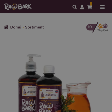
1
10
Domů
»
Sortiment