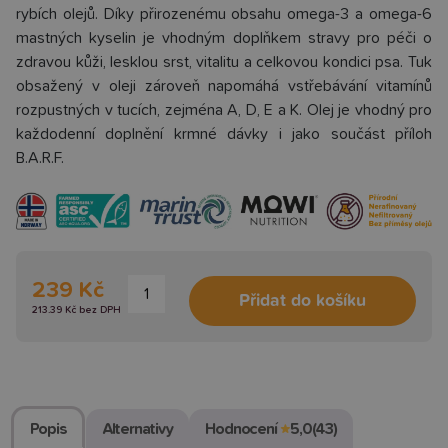
hodnocení
rybích olejů. Díky přirozenému obsahu omega-3 a omega-6
zákazníků
mastných kyselin je vhodným doplňkem stravy pro péči o
zdravou kůži, lesklou srst, vitalitu a celkovou kondici psa. Tuk
obsažený v oleji zároveň napomáhá vstřebávání vitamínů
rozpustných v tucích, zejména A, D, E a K. Olej je vhodný pro
každodenní doplnění krmné dávky i jako součást příloh
B.A.R.F.
Lososový
239 Kč
Přidat do košíku
olej
213.39 Kč bez DPH
množství
Popis
Alternativy
Hodnocení
★
5,0
(43)