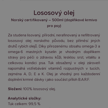
Lososový olej
Norský certifikovaný – 500ml (doplňkové krmivo
pro psy)
Za studena lisovaný, přírodní, nerafinovaný a nefiltrovaný
lososový olej norského původu, bez příměsí jiných
druhů rybích olejů. Díky přirozenému obsahu omega-3 a
omega-6 mastných kyselin je vhodným doplňkem
stravy pro péči o zdravou kůži, lesklou srst, vitalitu a
celkovou kondici psa. Tuk obsažený v oleji zároveň
napomáhá vstřebávání vitamínů rozpustných v tucích,
zejména A, D, E a K. Olej je vhodný pro každodenní
doplnění krmné dávky i jako součást příloh B.A.R.F.
Složení:
100% lososový olej.
Analytické složky:
Tuk celkem: 99,5 %