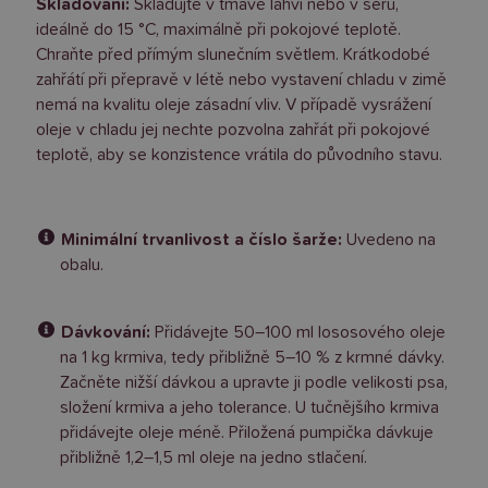
Skladování:
Skladujte v tmavé lahvi nebo v šeru,
ideálně do 15 °C, maximálně při pokojové teplotě.
Chraňte před přímým slunečním světlem. Krátkodobé
zahřátí při přepravě v létě nebo vystavení chladu v zimě
nemá na kvalitu oleje zásadní vliv. V případě vysrážení
oleje v chladu jej nechte pozvolna zahřát při pokojové
teplotě, aby se konzistence vrátila do původního stavu.
Minimální trvanlivost a číslo šarže:
Uvedeno na
obalu.
Dávkování:
Přidávejte 50–100 ml lososového oleje
na 1 kg krmiva, tedy přibližně 5–10 % z krmné dávky.
Začněte nižší dávkou a upravte ji podle velikosti psa,
složení krmiva a jeho tolerance. U tučnějšího krmiva
přidávejte oleje méně. Přiložená pumpička dávkuje
přibližně 1,2–1,5 ml oleje na jedno stlačení.