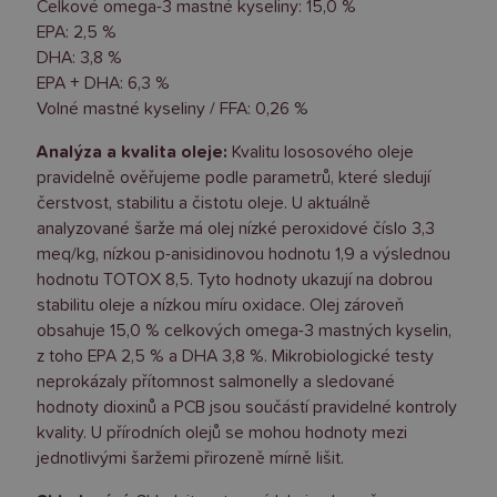
Celkové omega-3 mastné kyseliny: 15,0 %
EPA: 2,5 %
DHA: 3,8 %
EPA + DHA: 6,3 %
Volné mastné kyseliny / FFA: 0,26 %
Analýza a kvalita oleje:
Kvalitu lososového oleje
pravidelně ověřujeme podle parametrů, které sledují
čerstvost, stabilitu a čistotu oleje. U aktuálně
analyzované šarže má olej nízké peroxidové číslo 3,3
meq/kg, nízkou p-anisidinovou hodnotu 1,9 a výslednou
hodnotu TOTOX 8,5. Tyto hodnoty ukazují na dobrou
stabilitu oleje a nízkou míru oxidace. Olej zároveň
obsahuje 15,0 % celkových omega-3 mastných kyselin,
z toho EPA 2,5 % a DHA 3,8 %. Mikrobiologické testy
neprokázaly přítomnost salmonelly a sledované
hodnoty dioxinů a PCB jsou součástí pravidelné kontroly
kvality. U přírodních olejů se mohou hodnoty mezi
jednotlivými šaržemi přirozeně mírně lišit.