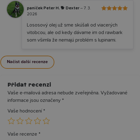
paníček Peter H. 🐕 Dexter
–
7. 3.
2026
5
Hodnocení
z 5
Lososový olej už sme skúšali od viacerých
vitobcou, ale od kedy dávame im od rawbark
som všimla že nemajú problém s lupinami.
Načíst další recenze
Přidat recenzi
Vaše e-mailová adresa nebude zveřejněna.
Vyžadované
informace jsou označeny
*
Vaše hodnocení
*
Vaše recenze
*