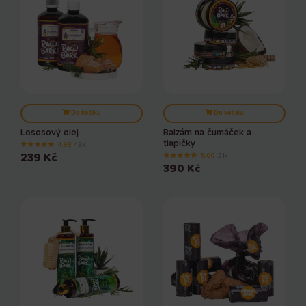
Do košíku
Do košíku
Lososový olej
Balzám na čumáček a
tlapičky
★
★
★
★
★
4.98
43x
★
★
★
★
★
239
Kč
5.00
21x
390
Kč