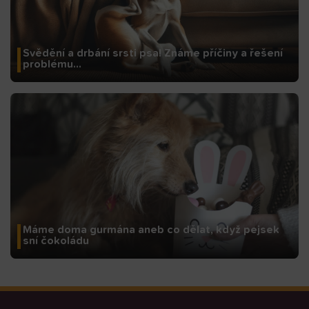
Svědění a drbání srsti psa! Známe příčiny a řešení
problému…
Máme doma gurmána aneb co dělat, když pejsek
sní čokoládu