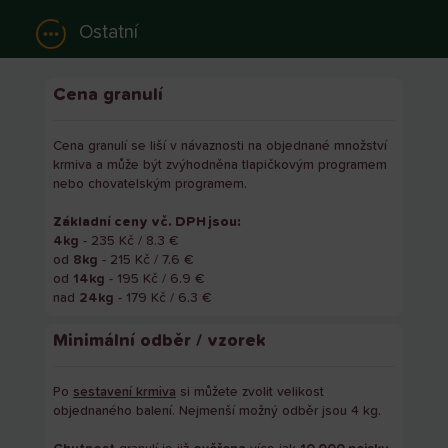
Ostatní
Cena granulí
Cena granulí se liší v návaznosti na objednané množství
krmiva a může být zvýhodněna tlapičkovým programem
nebo chovatelským programem.
Základní ceny vč. DPH jsou:
4kg
- 235 Kč / 8.3 €
od
8kg
- 215 Kč / 7.6 €
od
14kg
- 195 Kč / 6.9 €
nad
24kg
- 179 Kč / 6.3 €
Minimální odběr / vzorek
Po
sestavení krmiva
si můžete zvolit velikost
objednaného balení. Nejmenší možný odběr jsou 4 kg.