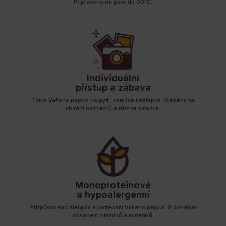
Připraveno na páře do 90°C.
Individuální
přístup a zábava
Fotka Vašeho pejska na pytli, kartičce i nálepce. Odměny za
sbírání odznáčků a růst ve smečce.
Monoproteinové
a hypoalergenní
Přizpůsobeno alergiím a potřebám Vašeho pejska. S bohatým
obsahem vitamínů a minerálů.