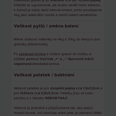
Chutnost
granulí je již
ověřena
více jak
10.000 pejsky
.
Důležité je vypozorovat, jak budou sedět tomu Vašemu,
k čemuž je nutný delší interval krmení, proto považujeme
4kg jako adekvátní vzorek a menší balení nenabízíme.
Velikost pytlů / změna balení
Máme obalové materiály na 4kg a 10kg do kterých jsou
granulky připravovány.
Po
sestavení krmiva
a vložení granulí do košíku si
můžete
pomocí tlačítek „+“ a „-“ libovolně měnit
objednané množství
krmiva.
Velikost peletek / bobtnání
Velikost peletek je pro
dospělé pejsky cca 1,5x0,3cm
a
pro
štěňata cca 0,8x0,3cm
. Peletky jsou ve tvaru
penízku a v žaludku
NEBOBTNAJÍ
.
Velikost je jednotná a přizpůsobena tak, aby pejsci
museli kousat, což obrušuje zubní plak, je prevencí hltání