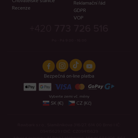
Chovatelské stanice
Reklamační řád
Recenze
GDPR
VOP
+420
773 726 516
Po - Pá 9:00 - 16:00
Bezpečná on-line platba
Vyberte zemi vč. měny
SK (€)
CZ (Kč)
Rawbark s.r.o., Slaměníkova 316/27, 614 00 Brno | IČ:
09415629 | DIČ: CZ09415629