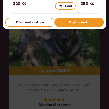
ZOBRAZIT PODROBNOSTI
320
Kč
390
Kč
Přidat
Pokračovat v nákupu
Přejít do košíku
NERO
Já jsem
"NERO miluje kacenku vzdy se tesi po veceri jako
odmena.Dekujem za lahudku Monika"
Monika Matajova