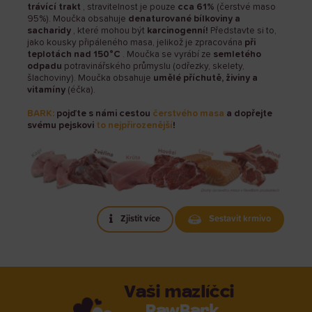
trávící trakt
, stravitelnost je pouze
cca 61%
(čerstvé maso
95%). Moučka obsahuje
denaturované bílkoviny a
sacharidy
, které mohou být
karcinogenní!
Představte si to,
jako kousky připáleného masa, jelikož je zpracována
při
teplotách nad 150°C
. Moučka se vyrábí ze
semletého
odpadu
potravinářského průmyslu (odřezky, skelety,
šlachoviny). Moučka obsahuje
umělé příchutě, živiny a
vitamíny
(éčka).
BARK:
pojďte
s námi cestou
čerstvého masa
a dopřejte
svému pejskovi
to nejpřirozenější
!
Zjistit více
Sestavit krmivo
Vaši mazlíčci
RawBark