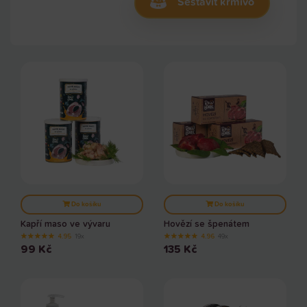
Sestavit krmivo
Do košíku
Do košíku
Kapří maso ve vývaru
Hovězí se špenátem
★
★
★
★
★
★
★
★
★
★
4.95
19x
4.96
49x
99
Kč
135
Kč