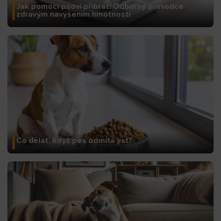
Jak pomoci psovi přibrat: Odborný průvodce
zdravým navýšením hmotnosti
Co dělat, když pes odmítá jíst?