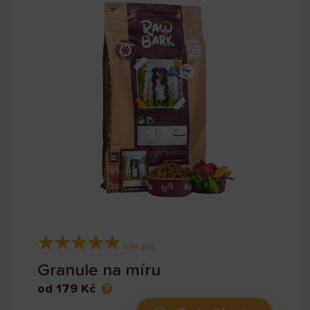
★
★
★
★
★
4.99
297x
Granule na míru
od 179 Kč