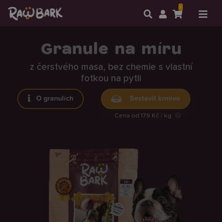
1
Granule na míru
z čerstvého masa, bez chemie s vlastní
fotkou na pytli
O granulích
Sestavit krmivo
Cena od 179 Kč / kg