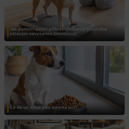
Jak pomoci psovi přibrat: Odborný průvodce
zdravým navýšením hmotnosti
Co dělat, když pes odmítá jíst?