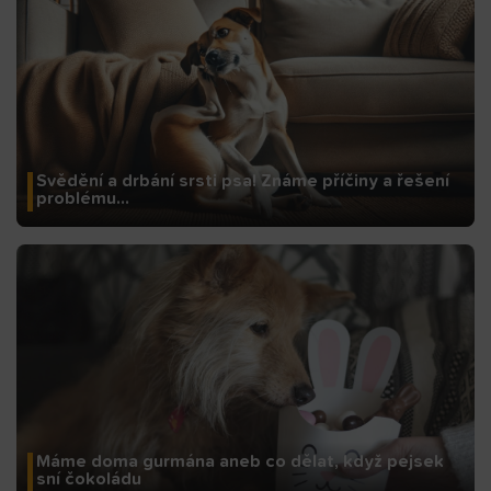
Svědění a drbání srsti psa! Známe příčiny a řešení
problému…
Máme doma gurmána aneb co dělat, když pejsek
sní čokoládu