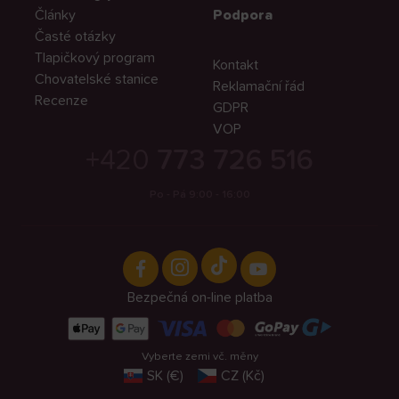
Články
Podpora
Časté otázky
Tlapičkový program
Kontakt
Chovatelské stanice
Reklamační řád
Recenze
GDPR
VOP
+420
773 726 516
Po - Pá 9:00 - 16:00
Bezpečná on-line platba
Vyberte zemi vč. měny
SK (€)
CZ (Kč)