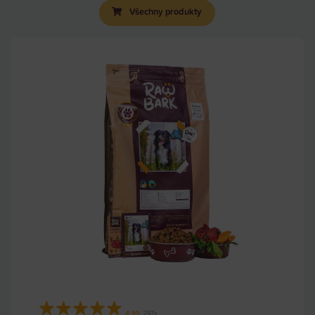
Všechny produkty
★
★
★
★
★
4.99
297x