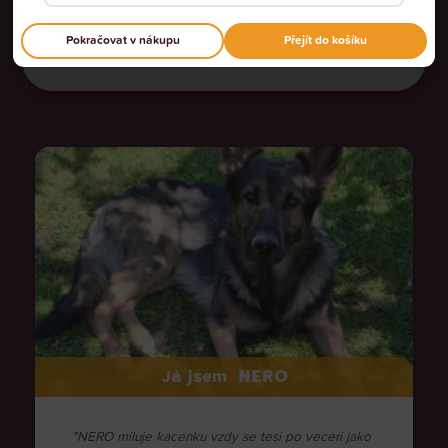
VŠE ODMÍTNOUT
4.9
Pokračovat v nákupu
Přejít do košíku
ZOBRAZIT PODROBNOSTI
Na základě
878 recenzí
NERO
Já jsem
"NERO miluje kacenku vzdy se tesi po veceri jako