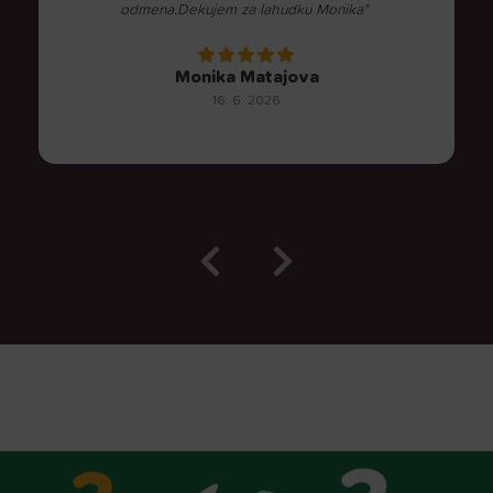
odmena.Dekujem za lahudku Monika"
Monika Matajova
16. 6. 2026