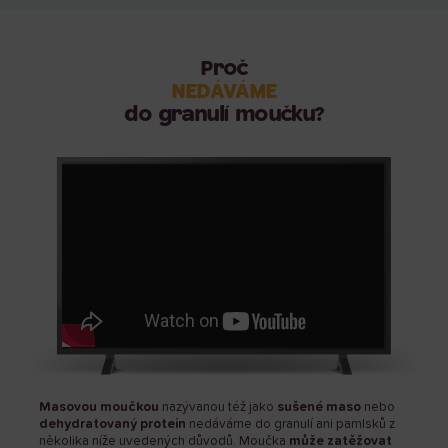
Proč
NEDÁVÁME
do granulí moučku?
Masovou moučkou
nazývanou též jako
sušené maso
nebo
dehydratovaný protein
nedáváme do granulí ani pamlsků z
několika níže uvedených důvodů. Moučka
může zatěžovat