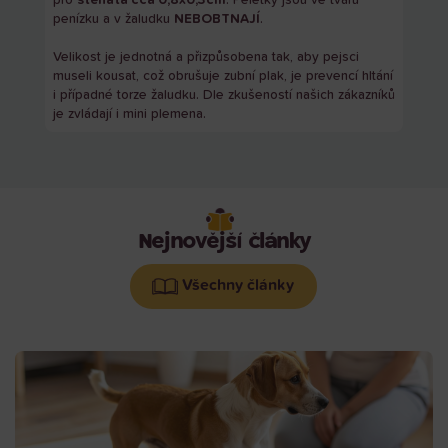
pro
štěňata cca 0,8x0,3cm
. Peletky jsou ve tvaru
penízku a v žaludku
NEBOBTNAJÍ
.
Velikost je jednotná a přizpůsobena tak, aby pejsci
museli kousat, což obrušuje zubní plak, je prevencí hltání
i případné torze žaludku. Dle zkušeností našich zákazníků
je zvládají i mini plemena.
Nejnovější články
Všechny články