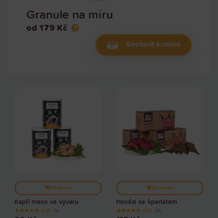
Granule na míru
od 179 Kč
Sestavit krmivo
Do košíku
Do košíku
Kapří maso ve vývaru
Hovězí se špenátem
★
★
★
★
★
★
★
★
★
★
4.95
19x
4.96
49x