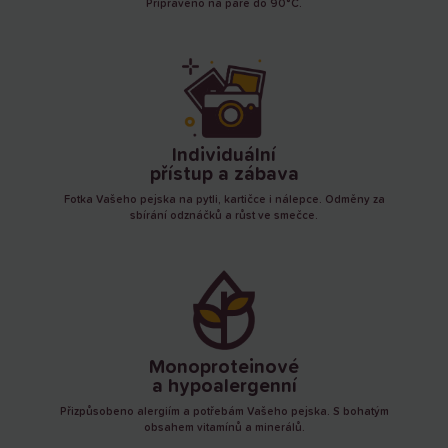
Připraveno na páře do 90°C.
Individuální
přístup a zábava
Fotka Vašeho pejska na pytli, kartičce i nálepce. Odměny za
sbírání odznáčků a růst ve smečce.
Monoproteinové
a hypoalergenní
Přizpůsobeno alergiím a potřebám Vašeho pejska. S bohatým
obsahem vitamínů a minerálů.