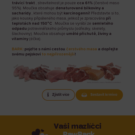
trávící trakt
, stravitelnost je pouze
cca 61%
(čerstvé maso
95%). Moučka obsahuje
denaturované bílkoviny a
sacharidy
, které mohou být
karcinogenní!
Představte si to,
jako kousky připáleného masa, jelikož je zpracována
při
teplotách nad 150°C
. Moučka se vyrábí ze
semletého
odpadu
potravinářského průmyslu (odřezky, skelety,
šlachoviny). Moučka obsahuje
umělé příchutě, živiny a
vitamíny
(éčka).
BARK:
pojďte
s námi cestou
čerstvého masa
a dopřejte
svému pejskovi
to nejpřirozenější
!
Zjistit více
Sestavit krmivo
Vaši mazlíčci
RawBark