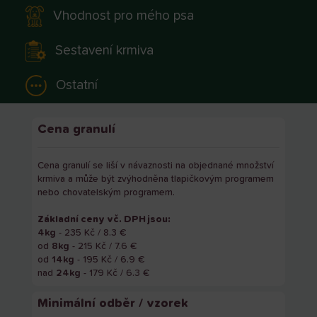
Vhodnost pro mého psa
Sestavení krmiva
Ostatní
Cena granulí
Cena granulí se liší v návaznosti na objednané množství
krmiva a může být zvýhodněna tlapičkovým programem
nebo chovatelským programem.
Základní ceny vč. DPH jsou:
4kg
- 235 Kč / 8.3 €
od
8kg
- 215 Kč / 7.6 €
od
14kg
- 195 Kč / 6.9 €
nad
24kg
- 179 Kč / 6.3 €
Minimální odběr / vzorek