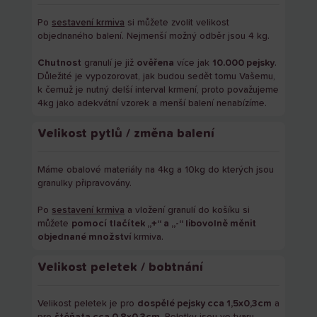
Po
sestavení krmiva
si můžete zvolit velikost
objednaného balení. Nejmenší možný odběr jsou 4 kg.
Chutnost
granulí je již
ověřena
více jak
10.000 pejsky
.
Důležité je vypozorovat, jak budou sedět tomu Vašemu,
k čemuž je nutný delší interval krmení, proto považujeme
4kg jako adekvátní vzorek a menší balení nenabízíme.
Velikost pytlů / změna balení
Máme obalové materiály na 4kg a 10kg do kterých jsou
granulky připravovány.
Po
sestavení krmiva
a vložení granulí do košíku si
můžete
pomocí tlačítek „+“ a „-“ libovolně měnit
objednané množství
krmiva.
Velikost peletek / bobtnání
Velikost peletek je pro
dospělé pejsky cca 1,5x0,3cm
a