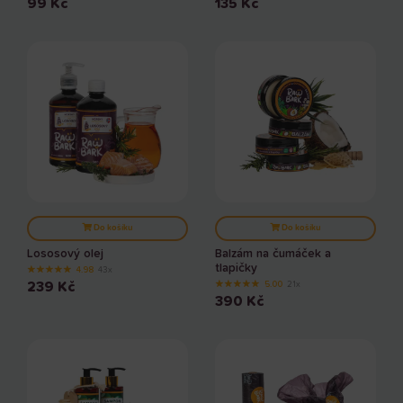
99
Kč
135
Kč
Do košíku
Do košíku
Lososový olej
Balzám na čumáček a
tlapičky
★
★
★
★
★
4.98
43x
★
★
★
★
★
239
Kč
5.00
21x
390
Kč