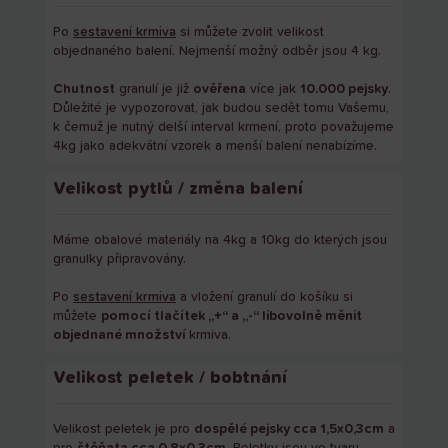
Po
sestavení krmiva
si můžete zvolit velikost
objednaného balení. Nejmenší možný odběr jsou 4 kg.
Chutnost
granulí je již
ověřena
více jak
10.000 pejsky
.
Důležité je vypozorovat, jak budou sedět tomu Vašemu,
k čemuž je nutný delší interval krmení, proto považujeme
4kg jako adekvátní vzorek a menší balení nenabízíme.
Velikost pytlů / změna balení
Máme obalové materiály na 4kg a 10kg do kterých jsou
granulky připravovány.
Po
sestavení krmiva
a vložení granulí do košíku si
můžete
pomocí tlačítek „+“ a „-“ libovolně měnit
objednané množství
krmiva.
Velikost peletek / bobtnání
Velikost peletek je pro
dospělé pejsky cca 1,5x0,3cm
a