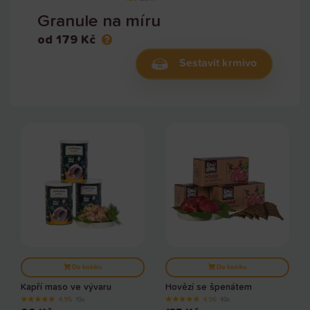
Granule na míru
od 179 Kč
Sestavit krmivo
Do košíku
Do košíku
Kapří maso ve vývaru
Hovězí se špenátem
★
★
★
★
★
★
★
★
★
★
4.95
19x
4.96
49x