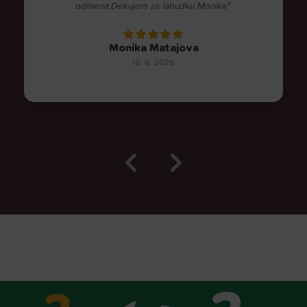
odmena.Dekujem za lahudku Monika"
Monika Matajova
16. 6. 2026