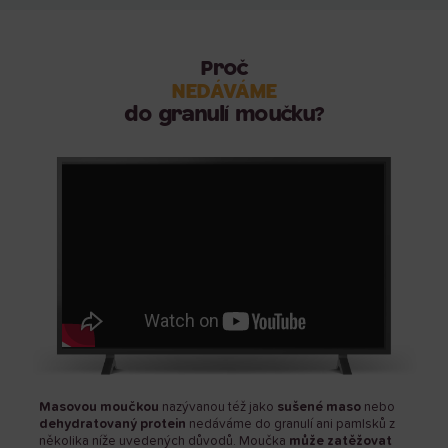
Proč
NEDÁVÁME
do granulí moučku?
Masovou moučkou
nazývanou též jako
sušené maso
nebo
dehydratovaný protein
nedáváme do granulí ani pamlsků z
několika níže uvedených důvodů. Moučka
může zatěžovat