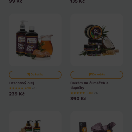
99
Kč
135
Kč
Do košíku
Do košíku
Lososový olej
Balzám na čumáček a
tlapičky
★
★
★
★
★
4.98
43x
★
★
★
★
★
239
Kč
5.00
21x
390
Kč