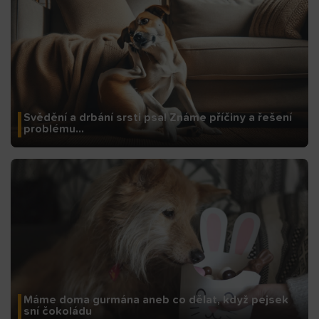
Svědění a drbání srsti psa! Známe příčiny a řešení
problému…
Máme doma gurmána aneb co dělat, když pejsek
sní čokoládu