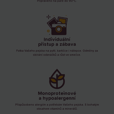
Připraveno na páře do 90°C.
Individuální
přístup a zábava
Fotka Vašeho pejska na pytli, kartičce i nálepce. Odměny za
sbírání odznáčků a růst ve smečce.
Monoproteinové
a hypoalergenní
Přizpůsobeno alergiím a potřebám Vašeho pejska. S bohatým
obsahem vitamínů a minerálů.