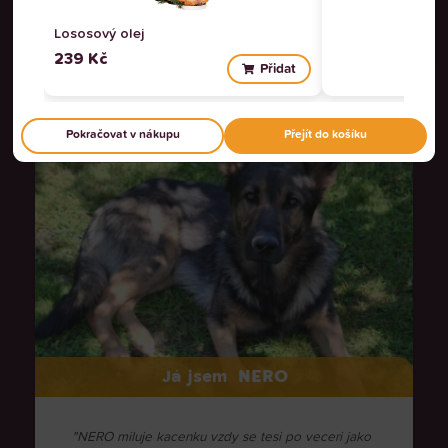
VŠE ODMÍTNOUT
4.9
Lososový olej
ZOBRAZIT PODROBNOSTI
239
Kč
Na základě
875 recenzí
Přidat
Pokračovat v nákupu
Přejít do košíku
NERO
Já jsem
"NERO miluje kacenku vzdy se tesi po veceri jako