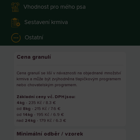
Vhodnost pro mého psa
Sestavení krmiva
Ostatní
Cena granulí
Cena granulí se liší v návaznosti na objednané množství
krmiva a může být zvýhodněna tlapičkovým programem
nebo chovatelským programem.
Základní ceny vč. DPH jsou:
4kg
- 235 Kč / 8.3 €
od
8kg
- 215 Kč / 7.6 €
od
14kg
- 195 Kč / 6.9 €
nad
24kg
- 179 Kč / 6.3 €
Minimální odběr / vzorek