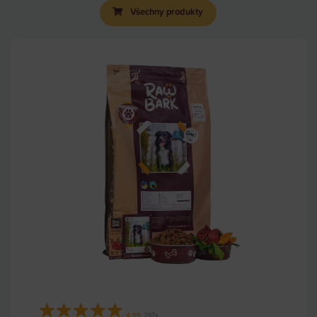
Všechny produkty
★
★
★
★
★
4.99
297x