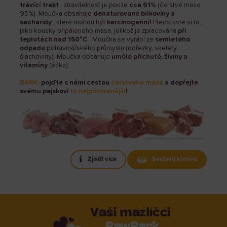
trávící trakt
, stravitelnost je pouze
cca 61%
(čerstvé maso
95%). Moučka obsahuje
denaturované bílkoviny a
sacharidy
, které mohou být
karcinogenní!
Představte si to,
jako kousky připáleného masa, jelikož je zpracována
při
teplotách nad 150°C
. Moučka se vyrábí ze
semletého
odpadu
potravinářského průmyslu (odřezky, skelety,
šlachoviny). Moučka obsahuje
umělé příchutě, živiny a
vitamíny
(éčka).
BARK:
pojďte
s námi cestou
čerstvého masa
a dopřejte
svému pejskovi
to nejpřirozenější
!
Zjistit více
Sestavit krmivo
Vaši mazlíčci
RawBark