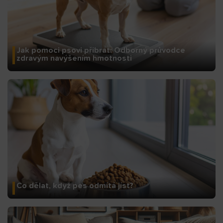
Jak pomoci psovi přibrat: Odborný průvodce
zdravým navýšením hmotnosti
Co dělat, když pes odmítá jíst?