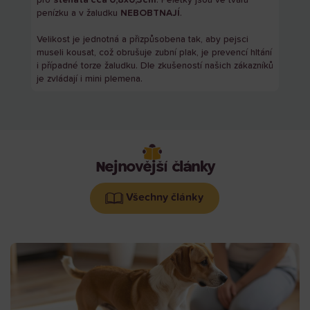
pro
štěňata cca 0,8x0,3cm
. Peletky jsou ve tvaru
penízku a v žaludku
NEBOBTNAJÍ
.
Velikost je jednotná a přizpůsobena tak, aby pejsci
museli kousat, což obrušuje zubní plak, je prevencí hltání
i případné torze žaludku. Dle zkušeností našich zákazníků
je zvládají i mini plemena.
Nejnovější články
Všechny články