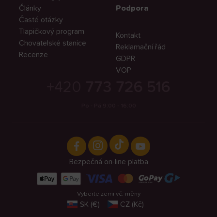
Články
Podpora
Časté otázky
Tlapičkový program
Kontakt
Chovatelské stanice
Reklamační řád
Recenze
GDPR
VOP
+420
773 726 516
Po - Pá 9:00 - 16:00
Bezpečná on-line platba
Vyberte zemi vč. měny
SK (€)
CZ (Kč)