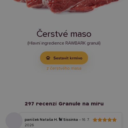
Čerstvé maso
(Hlavní ingredience RAWBARK granulí)
Sestavit krmivo
z čerstvého masa
297 recenzí
Granule na míru
paníček Nataša H. 🐩 Sissinka
–
16. 7.
2026
5
Hodnocení