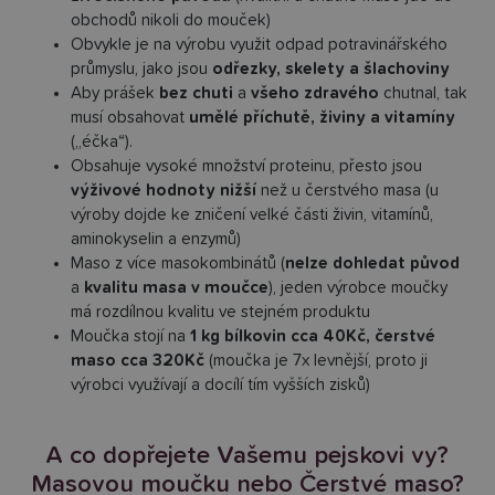
obchodů nikoli do mouček)
Obvykle je na výrobu využit odpad potravinářského
průmyslu, jako jsou
odřezky, skelety a šlachoviny
Aby prášek
bez chuti
a
všeho zdravého
chutnal, tak
musí obsahovat
umělé příchutě, živiny a vitamíny
(„éčka“).
Obsahuje vysoké množství proteinu, přesto jsou
výživové hodnoty nižší
než u čerstvého masa (u
výroby dojde ke zničení velké části živin, vitamínů,
aminokyselin a enzymů)
Maso z více masokombinátů (
nelze dohledat původ
a
kvalitu masa v moučce
), jeden výrobce moučky
má rozdílnou kvalitu ve stejném produktu
Moučka stojí na
1 kg bílkovin cca 40Kč, čerstvé
maso cca 320Kč
(moučka je 7x levnější, proto ji
výrobci využívají a docílí tím vyšších zisků)
A co dopřejete Vašemu pejskovi vy?
Masovou moučku nebo Čerstvé maso?