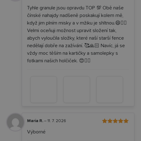
z 5
Tyhle granule jsou opravdu TOP 💯 Obě naše
čínské nahajdy nadšeně poskakují kolem mě,
když jim plním misky a v mžiku je shltnou.😄👌🏼
Velmi oceňuji možnost upravit složení tak,
abych vyloučila složky, které naší starší fence
nedělají dobře na zažívání. 🥰🙏🏻 Navíc, já se
vždy moc těším na kartičky a samolepky s
fotkami našich holčiček. 😍✌🏻
Maria R.
–
11. 7. 2026
5
Hodnocení
Výborné
z 5