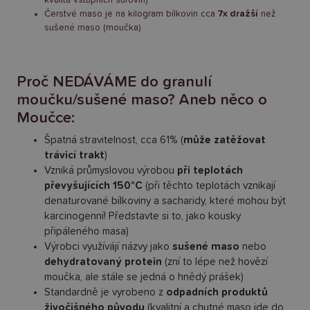
Čerstvé maso je na kilogram bílkovin cca
7x dražší
než
sušené maso (moučka)
Proč NEDÁVÁME do granulí
moučku/sušené maso? Aneb něco o
Moučce:
Špatná stravitelnost, cca 61% (
může zatěžovat
trávicí trakt
)
Vzniká průmyslovou výrobou
při teplotách
převyšujících 150°C
(při těchto teplotách vznikají
denaturované bílkoviny a sacharidy, které mohou být
karcinogenní! Představte si to, jako kousky
připáleného masa)
Výrobci využívájí názvy jako
sušené maso
nebo
dehydratovaný protein
(zní to lépe než hovězí
moučka, ale stále se jedná o hnědý prášek)
Standardně je vyrobeno z
odpadních produktů
živočišného původu
(kvalitní a chutné maso jde do