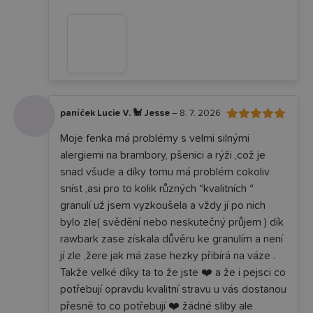
paníček Lucie V. 🐩 Jesse
–
8. 7. 2026
5
Hodnocení
Moje fenka má problémy s velmi silnými
z 5
alergiemi na brambory, pšenici a rýži ,což je
snad všude a díky tomu má problém cokoliv
sníst ,asi pro to kolik různých “kvalitních “
granulí už jsem vyzkoušela a vždy jí po nich
bylo zle( svědění nebo neskutečný průjem ) dík
rawbark zase získala důvěru ke granulím a není
jí zle ,žere jak má zase hezky přibírá na váze .
Takže velké díky ta to že jste ❤️ a že i pejsci co
potřebují opravdu kvalitní stravu u vás dostanou
přesně to co potřebují ❤️ žádné sliby ale