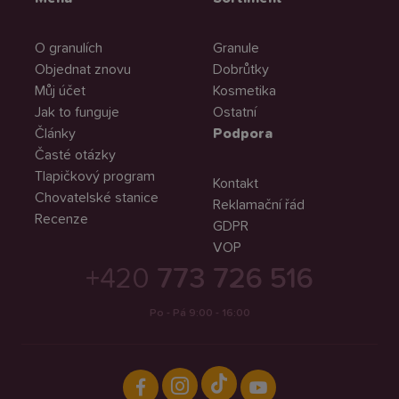
O granulích
Granule
Objednat znovu
Dobrůtky
Můj účet
Kosmetika
Jak to funguje
Ostatní
Články
Podpora
Časté otázky
Tlapičkový program
Kontakt
Chovatelské stanice
Reklamační řád
Recenze
GDPR
VOP
+420
773 726 516
Po - Pá 9:00 - 16:00