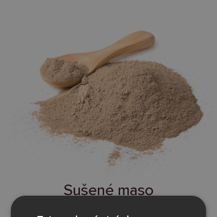
Sušené maso
(Masová moučka, dehydratovaný protein)