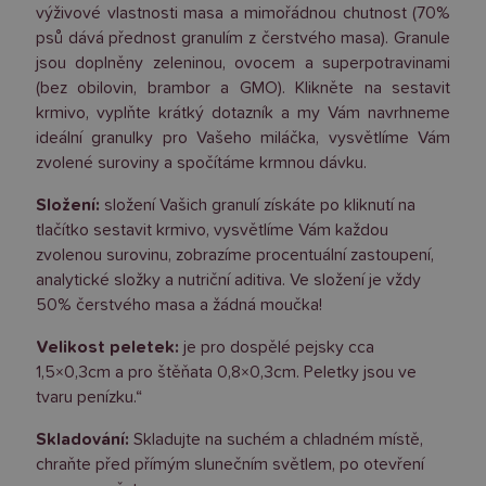
výživové vlastnosti masa a mimořádnou chutnost (70%
psů dává přednost granulím z čerstvého masa). Granule
jsou doplněny zeleninou, ovocem a superpotravinami
(bez obilovin, brambor a GMO). Klikněte na sestavit
krmivo, vyplňte krátký dotazník a my Vám navrhneme
ideální granulky pro Vašeho miláčka, vysvětlíme Vám
zvolené suroviny a spočítáme krmnou dávku.
Složení:
složení Vašich granulí získáte po kliknutí na
tlačítko sestavit krmivo, vysvětlíme Vám každou
zvolenou surovinu, zobrazíme procentuální zastoupení,
analytické složky a nutriční aditiva. Ve složení je vždy
50% čerstvého masa a žádná moučka!
Velikost peletek:
je pro dospělé pejsky cca
1,5×0,3cm a pro štěňata 0,8×0,3cm. Peletky jsou ve
tvaru penízku.“
Skladování:
Skladujte na suchém a chladném místě,
chraňte před přímým slunečním světlem, po otevření