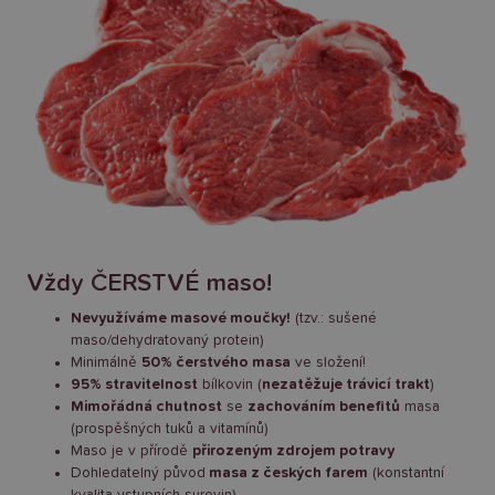
Vždy ČERSTVÉ maso!
Nevyužíváme masové moučky!
(tzv.: sušené
maso/dehydratovaný protein)
Minimálně
50% čerstvého masa
ve složení!
95% stravitelnost
bílkovin (
nezatěžuje trávicí trakt
)
Mimořádná chutnost
se
zachováním benefitů
masa
(prospěšných tuků a vitamínů)
Maso je v přírodě
přirozeným zdrojem potravy
Dohledatelný původ
masa z českých farem
(konstantní
kvalita vstupních surovin)