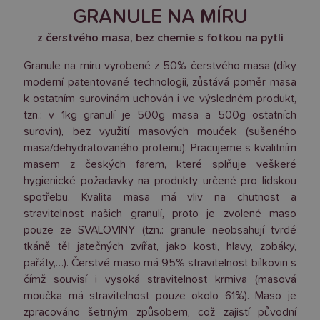
GRANULE NA MÍRU
z čerstvého masa, bez chemie s fotkou na pytli
Granule na míru vyrobené z 50% čerstvého masa (díky
moderní patentované technologii, zůstává poměr masa
k ostatním surovinám uchován i ve výsledném produkt,
tzn.: v 1kg granulí je 500g masa a 500g ostatních
surovin), bez využití masových mouček (sušeného
masa/dehydratovaného proteinu). Pracujeme s kvalitním
masem z českých farem, které splňuje veškeré
hygienické požadavky na produkty určené pro lidskou
spotřebu. Kvalita masa má vliv na chutnost a
stravitelnost našich granulí, proto je zvolené maso
pouze ze SVALOVINY (tzn.: granule neobsahují tvrdé
tkáně těl jatečných zvířat, jako kosti, hlavy, zobáky,
pařáty,…). Čerstvé maso má 95% stravitelnost bílkovin s
čímž souvisí i vysoká stravitelnost krmiva (masová
moučka má stravitelnost pouze okolo 61%). Maso je
zpracováno šetrným způsobem, což zajistí původní