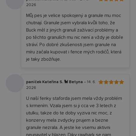
2026
5
Hodnocení
z 5
Můj pes je velice spokojený a granule mu moc
chutnají. Granule jsem vybrala kvůli toho, že
Buck měl z jiných granulí zažívací problémy a
po těchto granulích mu nic není a vždy je dobře
stráví. Po dobré zkušenosti jsem granule na
míru začala kupovat i fence mých rodičů, která
je taky zbožňuje.
paníček Kateřina S. 🐩 Betyna
–
14. 6.
2026
5
Hodnocení
z 5
U naší fenky staforda jsem mela vždy problém
s krmením. Vzala jsem si ji cca ve 3 letech z
utulku, takze do te doby vyziva nic moc, z
konzervy mela zvdycky prujem a bezne
granule nezrala. A jeste ke vsemu aktivni
neunavitel y blazen. Diky rawbark se nam