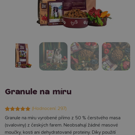
Granule na míru
(Hodnocení:
297
)
Hodnoceno
297
Granule na míru vyrobené přímo z 50 % čerstvého masa
4.99
z 5 na
(svaloviny) z českých farem. Neobsahují žádné masové
základě
hodnocení
moučky, kosti ani dehydratované proteiny. Díky použití
zákazníků