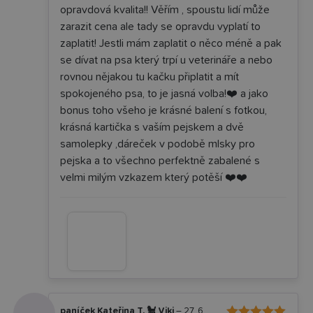
opravdová kvalita!! Věřím , spoustu lidí může
zarazit cena ale tady se opravdu vyplatí to
zaplatit! Jestli mám zaplatit o něco méně a pak
se dívat na psa který trpí u veterináře a nebo
rovnou nějakou tu kačku připlatit a mít
spokojeného psa, to je jasná volba!❤️ a jako
bonus toho všeho je krásné balení s fotkou,
krásná kartička s vaším pejskem a dvě
samolepky ,dáreček v podobě mlsky pro
pejska a to všechno perfektně zabalené s
velmi milým vzkazem který potěší ❤️❤️
paníček Kateřina T. 🐩 Viki
–
27. 6.