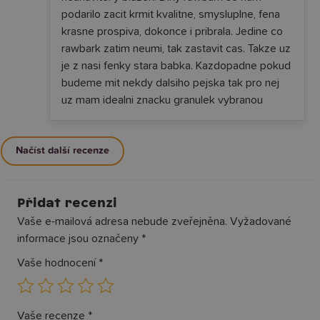
podarilo zacit krmit kvalitne, smysluplne, fena
krasne prospiva, dokonce i pribrala. Jedine co
rawbark zatim neumi, tak zastavit cas. Takze uz
je z nasi fenky stara babka. Kazdopadne pokud
budeme mit nekdy dalsiho pejska tak pro nej
uz mam idealni znacku granulek vybranou
Načíst další recenze
Přidat recenzi
Vaše e-mailová adresa nebude zveřejněna.
Vyžadované
informace jsou označeny
*
Vaše hodnocení
*
Vaše recenze
*