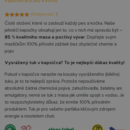
Kapsička pro psy a kočky
(Hodnocení:
1
)
Hodnoceno
1
Čisté složení, které si zaslouží každý pes a kočka. Naše
5.00
z 5 na
jehněčí kapsičky obsahují jen to, co v nich má opravdu být –
základě
hodnocení
85 % kvalitního masa a poctivý vývar
. Dopřejte svým
zákazníka
mazlíčkům 100% přírodní zážitek bez zbytečné chemie a
pojiv.
Vysrážený tuk v kapsičce? To je nejlepší důkaz kvality!
Pokud v kapsičce narazíte na kousky vysráženého (bílého)
tuku, je to ta nejlepší zpráva. Protože nepoužíváme
absolutně žádná chemická pojiva, zahušťovadla, želatiny ani
emulgátory, nemá se tuk z masa jak uměle spojit s vodou. Je
to nezpochybnitelný důkaz, že krmíte 100% přírodním
produktem. Tuk je pro vašeho parťáka klíčovým zdrojem
energie a nositelem chuti.