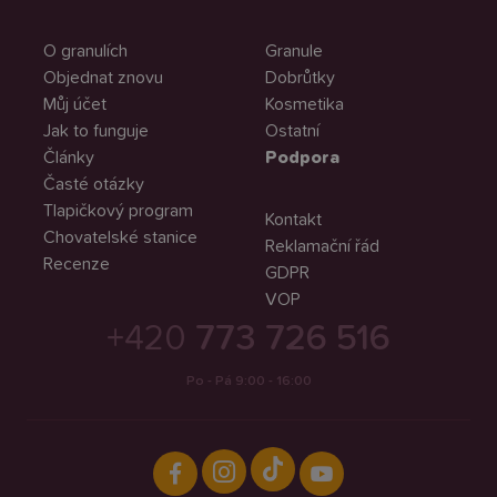
O granulích
Granule
Objednat znovu
Dobrůtky
Můj účet
Kosmetika
Jak to funguje
Ostatní
Články
Podpora
Časté otázky
Tlapičkový program
Kontakt
Chovatelské stanice
Reklamační řád
Recenze
GDPR
VOP
+420
773 726 516
Po - Pá 9:00 - 16:00