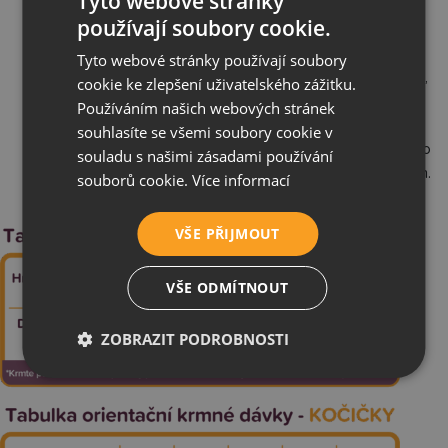
Tyto webové stránky
Vyrobeno v ČR:
Poctivá lokální výroba.
používají soubory cookie.
Složení:
Jehněčí maso 85 %, vývar 15 %.
Tyto webové stránky používají soubory
Analytické složení:
Hrubý protein 13 %, hrubý tuk 7,5 %,
cookie ke zlepšení uživatelského zážitku.
hrubý popel 4,5 %, vlhkost 75 %.
Používáním našich webových stránek
Dávkování:
Tabulky dávkování viz níže.
souhlasíte se všemi soubory cookie v
Skladování:
Na suchém a temném místě při 5–25 °C. Po
souladu s našimi zásadami používání
otevření uzavřete v chladničce a spotřebujte do 48 hodin.
souborů cookie.
Více informací
Balení:
10× 100 g v krabici.
VŠE PŘIJMOUT
VŠE ODMÍTNOUT
ZOBRAZIT PODROBNOSTI