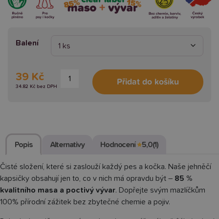
Balení
Jehněčí
39 Kč
Přidat do košíku
kousky
34.82 Kč bez DPH
ve
vývaru
množství
Popis
Alternativy
Hodnocení
★
5,0
(1)
Čisté složení, které si zaslouží každý pes a kočka. Naše jehněčí
kapsičky obsahují jen to, co v nich má opravdu být –
85 %
kvalitního masa a poctivý vývar
. Dopřejte svým mazlíčkům
100% přírodní zážitek bez zbytečné chemie a pojiv.