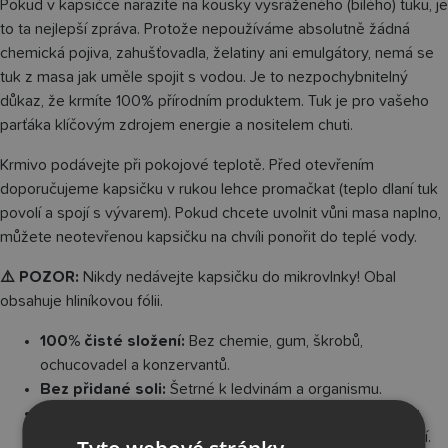
Pokud v kapsičce narazíte na kousky vysráženého (bílého) tuku, je
to ta nejlepší zpráva. Protože nepoužíváme absolutně žádná
chemická pojiva, zahušťovadla, želatiny ani emulgátory, nemá se
tuk z masa jak uměle spojit s vodou. Je to nezpochybnitelný
důkaz, že krmíte 100% přírodním produktem. Tuk je pro vašeho
parťáka klíčovým zdrojem energie a nositelem chuti.
Krmivo podávejte při pokojové teplotě. Před otevřením
doporučujeme kapsičku v rukou lehce promačkat (teplo dlaní tuk
povolí a spojí s vývarem). Pokud chcete uvolnit vůni masa naplno,
můžete neotevřenou kapsičku na chvíli ponořit do teplé vody.
⚠️ POZOR:
Nikdy nedávejte kapsičku do mikrovlnky! Obal
obsahuje hliníkovou fólii.
100% čisté složení:
Bez chemie, gum, škrobů,
ochucovadel a konzervantů.
Bez přidané soli:
Šetrné k ledvinám a organismu.
Vysoký podíl masa:
85 % jehněčí masa + 15 % vývaru.
Univerzální:
Vhodné pro pejsky i kočičky všech velikostí.