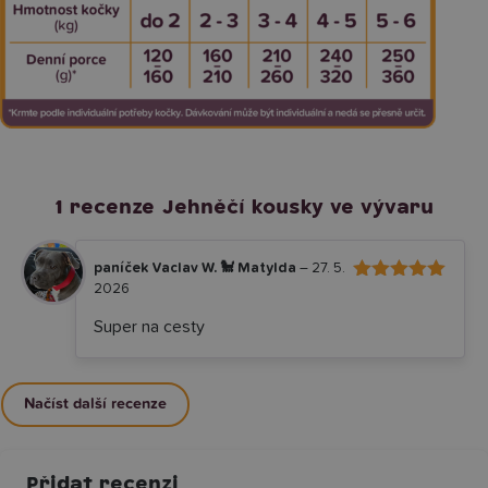
1 recenze
Jehněčí kousky ve vývaru
paníček Vaclav W. 🐩 Matylda
–
27. 5.
2026
5
Hodnocení
z 5
Super na cesty
Načíst další recenze
Přidat recenzi