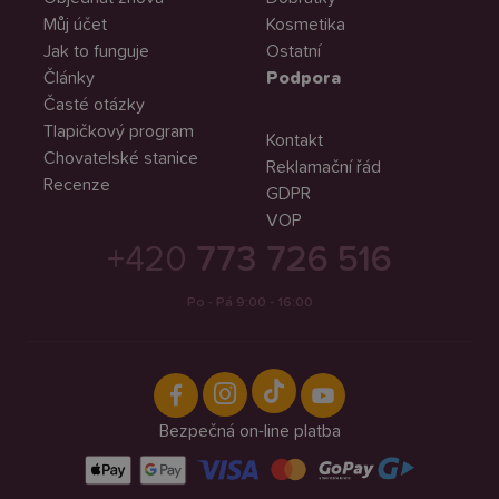
Můj účet
Kosmetika
Jak to funguje
Ostatní
Články
Podpora
Časté otázky
Tlapičkový program
Kontakt
Chovatelské stanice
Reklamační řád
Recenze
GDPR
VOP
+420
773 726 516
Po - Pá 9:00 - 16:00
Bezpečná on-line platba