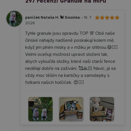
297 recenzí
Granule na míru
paníček Nataša H. 🐩 Sissinka
–
16. 7.
2026
5
Hodnocení
z 5
Tyhle granule jsou opravdu TOP 💯 Obě naše
čínské nahajdy nadšeně poskakují kolem mě,
když jim plním misky a v mžiku je shltnou.😄👌🏼
Velmi oceňuji možnost upravit složení tak,
abych vyloučila složky, které naší starší fence
nedělají dobře na zažívání. 🥰🙏🏻 Navíc, já se
vždy moc těším na kartičky a samolepky s
fotkami našich holčiček. 😍✌🏻