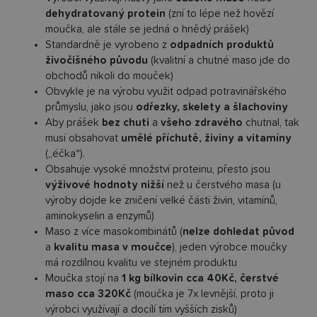
dehydratovaný protein
(zní to lépe než hovězí
moučka, ale stále se jedná o hnědý prášek)
Standardně je vyrobeno z
odpadních produktů
živočišného původu
(kvalitní a chutné maso jde do
obchodů nikoli do mouček)
Obvykle je na výrobu využit odpad potravinářského
průmyslu, jako jsou
odřezky, skelety a šlachoviny
Aby prášek
bez chuti
a
všeho zdravého
chutnal, tak
musí obsahovat
umělé příchutě, živiny a vitamíny
(„éčka“).
Obsahuje vysoké množství proteinu, přesto jsou
výživové hodnoty nižší
než u čerstvého masa (u
výroby dojde ke zničení velké části živin, vitamínů,
aminokyselin a enzymů)
Maso z více masokombinátů (
nelze dohledat původ
a
kvalitu masa v moučce
), jeden výrobce moučky
má rozdílnou kvalitu ve stejném produktu
Moučka stojí na
1 kg bílkovin cca 40Kč, čerstvé
maso cca 320Kč
(moučka je 7x levnější, proto ji
výrobci využívají a docílí tím vyšších zisků)