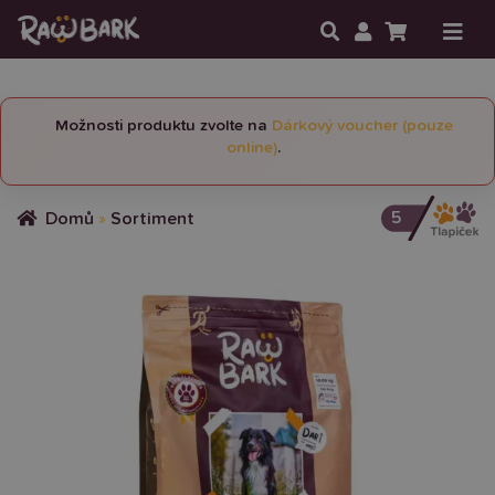
Možnosti produktu zvolte na
Dárkový voucher (pouze
online)
.
5
Domů
»
Sortiment