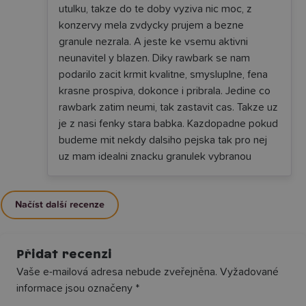
utulku, takze do te doby vyziva nic moc, z
konzervy mela zvdycky prujem a bezne
granule nezrala. A jeste ke vsemu aktivni
neunavitel y blazen. Diky rawbark se nam
podarilo zacit krmit kvalitne, smysluplne, fena
krasne prospiva, dokonce i pribrala. Jedine co
rawbark zatim neumi, tak zastavit cas. Takze uz
je z nasi fenky stara babka. Kazdopadne pokud
budeme mit nekdy dalsiho pejska tak pro nej
uz mam idealni znacku granulek vybranou
Načíst další recenze
Přidat recenzi
Vaše e-mailová adresa nebude zveřejněna.
Vyžadované
informace jsou označeny
*