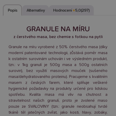
Popis
Alternativy
Hodnocení
★
5,0
(297)
GRANULE NA MÍRU
z čerstvého masa, bez chemie s fotkou na pytli
Granule na míru vyrobené z 50% čerstvého masa (díky
moderní patentované technologii, zůstává poměr masa
k ostatním surovinám uchován i ve výsledném produkt,
tzn.: v 1kg granulí je 500g masa a 500g ostatních
surovin), bez využití masových mouček (sušeného
masa/dehydratovaného proteinu). Pracujeme s kvalitním
masem z českých farem, které splňuje veškeré
hygienické požadavky na produkty určené pro lidskou
spotřebu. Kvalita masa má vliv na chutnost a
stravitelnost našich granulí, proto je zvolené maso
pouze ze SVALOVINY (tzn.: granule neobsahují tvrdé
tkáně těl jatečných zvířat, jako kosti, hlavy, zobáky,