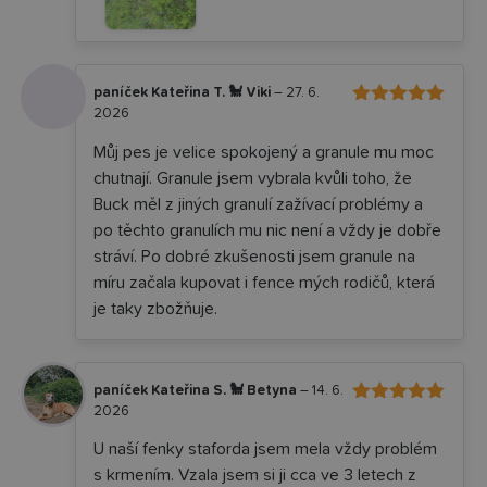
paníček Kateřina T. 🐩 Viki
–
27. 6.
2026
5
Hodnocení
z 5
Můj pes je velice spokojený a granule mu moc
chutnají. Granule jsem vybrala kvůli toho, že
Buck měl z jiných granulí zažívací problémy a
po těchto granulích mu nic není a vždy je dobře
stráví. Po dobré zkušenosti jsem granule na
míru začala kupovat i fence mých rodičů, která
je taky zbožňuje.
paníček Kateřina S. 🐩 Betyna
–
14. 6.
2026
5
Hodnocení
z 5
U naší fenky staforda jsem mela vždy problém
s krmením. Vzala jsem si ji cca ve 3 letech z