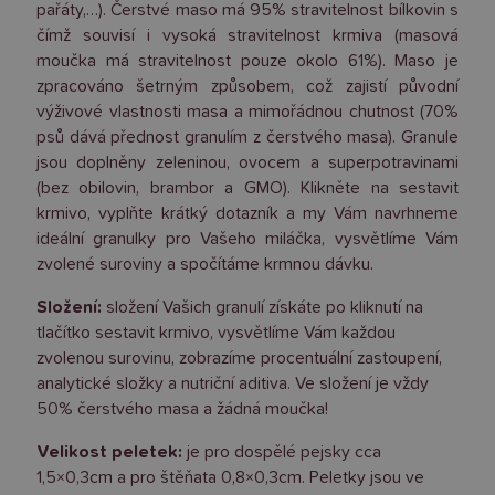
pařáty,…). Čerstvé maso má 95% stravitelnost bílkovin s
čímž souvisí i vysoká stravitelnost krmiva (masová
moučka má stravitelnost pouze okolo 61%). Maso je
zpracováno šetrným způsobem, což zajistí původní
výživové vlastnosti masa a mimořádnou chutnost (70%
psů dává přednost granulím z čerstvého masa). Granule
jsou doplněny zeleninou, ovocem a superpotravinami
(bez obilovin, brambor a GMO). Klikněte na sestavit
krmivo, vyplňte krátký dotazník a my Vám navrhneme
ideální granulky pro Vašeho miláčka, vysvětlíme Vám
zvolené suroviny a spočítáme krmnou dávku.
Složení:
složení Vašich granulí získáte po kliknutí na
tlačítko sestavit krmivo, vysvětlíme Vám každou
zvolenou surovinu, zobrazíme procentuální zastoupení,
analytické složky a nutriční aditiva. Ve složení je vždy
50% čerstvého masa a žádná moučka!
Velikost peletek:
je pro dospělé pejsky cca
1,5×0,3cm a pro štěňata 0,8×0,3cm. Peletky jsou ve