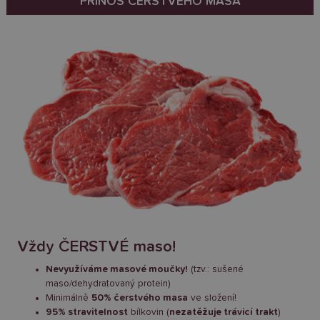
PŘÍNOS ČERSTVÉHO MASA
Vždy ČERSTVÉ maso!
Nevyužíváme masové moučky!
(tzv.: sušené
maso/dehydratovaný protein)
Minimálně
50% čerstvého masa
ve složení!
95% stravitelnost
bílkovin (
nezatěžuje trávicí trakt
)