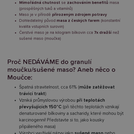
Mimořádná chutnost
se
zachováním benefitů
masa
(prospěšných tuků a vitamínů)
Maso je v přírodě
přirozeným zdrojem potravy
Dohledatelný původ
masa z českých farem
(konstantní
kvalita vstupních surovin)
Čerstvé maso je na kilogram bílkovin cca
7x dražší
než
sušené maso (moučka)
Proč NEDÁVÁME do granulí
moučku/sušené maso? Aneb něco o
Moučce:
Špatná stravitelnost, cca 61% (
může zatěžovat
trávicí trakt
)
Vzniká průmyslovou výrobou
při teplotách
převyšujících 150°C
(při těchto teplotách vznikají
denaturované bílkoviny a sacharidy, které mohou být
karcinogenní! Představte si to, jako kousky
připáleného masa)
Výrobci využívájí názvy jako
sušené maso
nebo