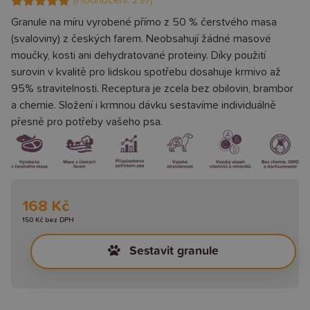
(Hodnocení:
297
)
Hodnoceno
297
Granule na míru vyrobené přímo z 50 % čerstvého masa
4.99
z 5 na
(svaloviny) z českých farem. Neobsahují žádné masové
základě
hodnocení
moučky, kosti ani dehydratované proteiny. Díky použití
zákazníků
surovin v kvalitě pro lidskou spotřebu dosahuje krmivo až
95% stravitelnosti. Receptura je zcela bez obilovin, brambor
a chemie. Složení i krmnou dávku sestavíme individuálně
přesně pro potřeby vašeho psa.
168 Kč
150 Kč bez DPH
Sestavit granule