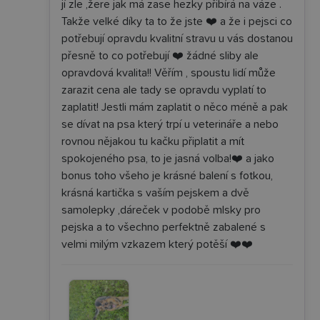
jí zle ,žere jak má zase hezky přibírá na váze .
Takže velké díky ta to že jste ❤️ a že i pejsci co
potřebují opravdu kvalitní stravu u vás dostanou
přesně to co potřebují ❤️ žádné sliby ale
opravdová kvalita!! Věřím , spoustu lidí může
zarazit cena ale tady se opravdu vyplatí to
zaplatit! Jestli mám zaplatit o něco méně a pak
se dívat na psa který trpí u veterináře a nebo
rovnou nějakou tu kačku připlatit a mít
spokojeného psa, to je jasná volba!❤️ a jako
bonus toho všeho je krásné balení s fotkou,
krásná kartička s vaším pejskem a dvě
samolepky ,dáreček v podobě mlsky pro
pejska a to všechno perfektně zabalené s
velmi milým vzkazem který potěší ❤️❤️