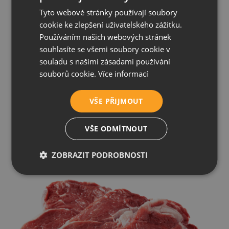
Tyto webové stránky používají soubory
Sušené maso
cookie ke zlepšení uživatelského zážitku.
(Masová moučka, dehydratovaný protein)
Používáním našich webových stránek
souhlasíte se všemi soubory cookie v
V RawBarku NEnajdete!
souladu s našimi zásadami používání
souborů cookie.
Více informací
VŠE PŘIJMOUT
VŠE ODMÍTNOUT
ZOBRAZIT PODROBNOSTI