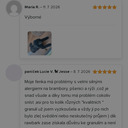
Maria R.
–
11. 7. 2026
5
Hodnocení
Výborné
z 5
paníček Lucie V. 🐩 Jesse
–
8. 7. 2026
5
Hodnocení
Moje fenka má problémy s velmi silnými
z 5
alergiemi na brambory, pšenici a rýži ,což je
snad všude a díky tomu má problém cokoliv
sníst ,asi pro to kolik různých “kvalitních “
granulí už jsem vyzkoušela a vždy jí po nich
bylo zle( svědění nebo neskutečný průjem ) dík
rawbark zase získala důvěru ke granulím a není