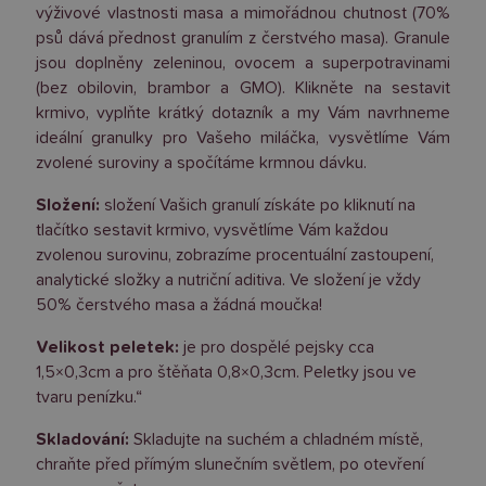
výživové vlastnosti masa a mimořádnou chutnost (70%
psů dává přednost granulím z čerstvého masa). Granule
jsou doplněny zeleninou, ovocem a superpotravinami
(bez obilovin, brambor a GMO). Klikněte na sestavit
krmivo, vyplňte krátký dotazník a my Vám navrhneme
ideální granulky pro Vašeho miláčka, vysvětlíme Vám
zvolené suroviny a spočítáme krmnou dávku.
Složení:
složení Vašich granulí získáte po kliknutí na
tlačítko sestavit krmivo, vysvětlíme Vám každou
zvolenou surovinu, zobrazíme procentuální zastoupení,
analytické složky a nutriční aditiva. Ve složení je vždy
50% čerstvého masa a žádná moučka!
Velikost peletek:
je pro dospělé pejsky cca
1,5×0,3cm a pro štěňata 0,8×0,3cm. Peletky jsou ve
tvaru penízku.“
Skladování:
Skladujte na suchém a chladném místě,
chraňte před přímým slunečním světlem, po otevření