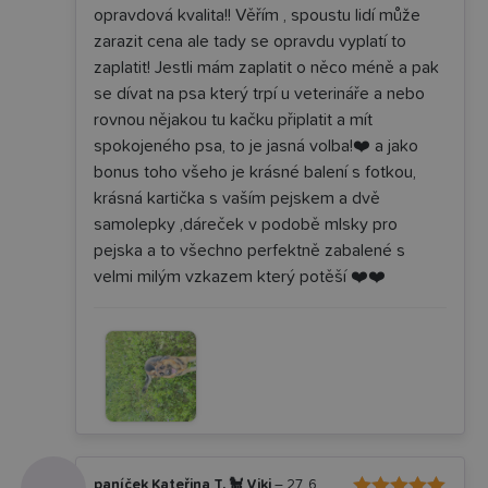
opravdová kvalita!! Věřím , spoustu lidí může
zarazit cena ale tady se opravdu vyplatí to
zaplatit! Jestli mám zaplatit o něco méně a pak
se dívat na psa který trpí u veterináře a nebo
rovnou nějakou tu kačku připlatit a mít
spokojeného psa, to je jasná volba!❤️ a jako
bonus toho všeho je krásné balení s fotkou,
krásná kartička s vaším pejskem a dvě
samolepky ,dáreček v podobě mlsky pro
pejska a to všechno perfektně zabalené s
velmi milým vzkazem který potěší ❤️❤️
paníček Kateřina T. 🐩 Viki
–
27. 6.