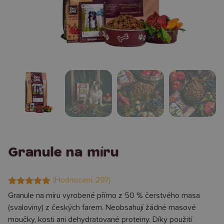
Granule na míru
(Hodnocení:
297
)
Hodnoceno
297
Granule na míru vyrobené přímo z 50 % čerstvého masa
4.99
z 5 na
(svaloviny) z českých farem. Neobsahují žádné masové
základě
hodnocení
moučky, kosti ani dehydratované proteiny. Díky použití
zákazníků