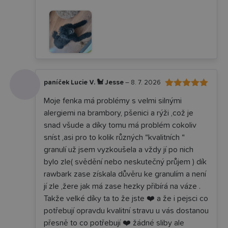
paníček Lucie V. 🐩 Jesse
–
8. 7. 2026
5
Hodnocení
Moje fenka má problémy s velmi silnými
z 5
alergiemi na brambory, pšenici a rýži ,což je
snad všude a díky tomu má problém cokoliv
sníst ,asi pro to kolik různých “kvalitních “
granulí už jsem vyzkoušela a vždy jí po nich
bylo zle( svědění nebo neskutečný průjem ) dík
rawbark zase získala důvěru ke granulím a není
jí zle ,žere jak má zase hezky přibírá na váze .
Takže velké díky ta to že jste ❤️ a že i pejsci co
potřebují opravdu kvalitní stravu u vás dostanou
přesně to co potřebují ❤️ žádné sliby ale