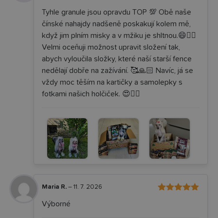
z 5
Tyhle granule jsou opravdu TOP 💯 Obě naše
čínské nahajdy nadšeně poskakují kolem mě,
když jim plním misky a v mžiku je shltnou.😄👌🏼
Velmi oceňuji možnost upravit složení tak,
abych vyloučila složky, které naší starší fence
nedělají dobře na zažívání. 🥰🙏🏻 Navíc, já se
vždy moc těším na kartičky a samolepky s
fotkami našich holčiček. 😍✌🏻
Maria R.
–
11. 7. 2026
5
Hodnocení
Výborné
z 5