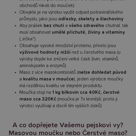
obchodů nikoli do mouček)
Obvykle je na výrobu využit odpad potravinářského
průmyslu, jako jsou
odřezky, skelety a šlachoviny
Aby prášek
bez chuti
a
všeho zdravého
chutnal, tak
musí obsahovat
umělé příchutě, živiny a vitamíny
(„éčka“).
Obsahuje vysoké množství proteinu, přesto jsou
výživové hodnoty nižší
než u čerstvého masa (u
výroby dojde ke zničení velké části živin, vitamínů,
aminokyselin a enzymů)
Maso z více masokombinátů (
nelze dohledat původ
a
kvalitu masa v moučce
), jeden výrobce moučky
má rozdílnou kvalitu ve stejném produktu
Moučka stojí na
1 kg bílkovin cca 40Kč, čerstvé
maso cca 320Kč
(moučka je 7x levnější, proto ji
výrobci využívají a docílí tím vyšších zisků)
A co dopřejete Vašemu pejskovi vy?
Masovou moučku nebo Čerstvé maso?