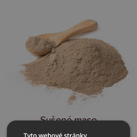
Sušené maso
(Masová moučka, dehydratovaný protein)
Tyto webové stránky