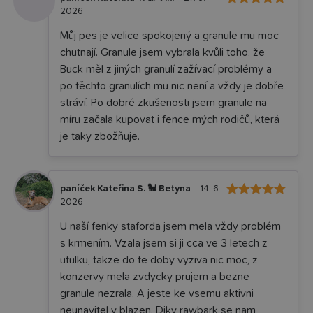
2026
5
Hodnocení
z 5
Můj pes je velice spokojený a granule mu moc
chutnají. Granule jsem vybrala kvůli toho, že
Buck měl z jiných granulí zažívací problémy a
po těchto granulích mu nic není a vždy je dobře
stráví. Po dobré zkušenosti jsem granule na
míru začala kupovat i fence mých rodičů, která
je taky zbožňuje.
paníček Kateřina S. 🐩 Betyna
–
14. 6.
2026
5
Hodnocení
z 5
U naší fenky staforda jsem mela vždy problém
s krmením. Vzala jsem si ji cca ve 3 letech z
utulku, takze do te doby vyziva nic moc, z
konzervy mela zvdycky prujem a bezne
granule nezrala. A jeste ke vsemu aktivni
neunavitel y blazen. Diky rawbark se nam