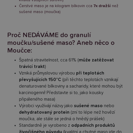
Čerstvé maso je na kilogram bílkovin cca
7x dražší
než
sušené maso (moučka)
Proč NEDÁVÁME do granulí
moučku/sušené maso? Aneb něco o
Moučce:
Špatná stravitelnost, cca 61% (
může zatěžovat
trávicí trakt
)
Vzniká průmyslovou výrobou
při teplotách
převyšujících 150°C
(při těchto teplotách vznikají
denaturované bílkoviny a sacharidy, které mohou být
karcinogenní! Představte si to, jako kousky
připáleného masa)
Výrobci využívájí názvy jako
sušené maso
nebo
dehydratovaný protein
(zní to lépe než hovězí
moučka, ale stále se jedná o hnědý prášek)
Standardně je vyrobeno z
odpadních produktů
živočišného původu
(kvalitní a chutné maso jde do