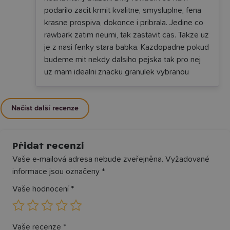
podarilo zacit krmit kvalitne, smysluplne, fena
krasne prospiva, dokonce i pribrala. Jedine co
rawbark zatim neumi, tak zastavit cas. Takze uz
je z nasi fenky stara babka. Kazdopadne pokud
budeme mit nekdy dalsiho pejska tak pro nej
uz mam idealni znacku granulek vybranou
Načíst další recenze
Přidat recenzi
Vaše e-mailová adresa nebude zveřejněna.
Vyžadované
informace jsou označeny
*
Vaše hodnocení
*
Vaše recenze
*