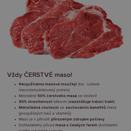
Vždy ČERSTVÉ maso!
Nevyužíváme masové moučky!
(tzv.: sušené
maso/dehydratovaný protein)
Minimálně
50% čerstvého masa
ve složení!
95% stravitelnost
bílkovin (
nezatěžuje trávicí trakt
)
Mimořádná chutnost
se
zachováním benefitů
masa
(prospěšných tuků a vitamínů)
Maso je v přírodě
přirozeným zdrojem potravy
Dohledatelný původ
masa z českých farem
(konstantní
kvalita vstupních surovin)