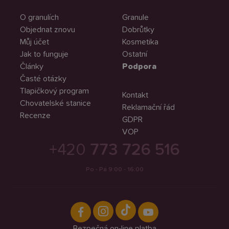
O granulích
Granule
Objednat znovu
Dobrůtky
Můj účet
Kosmetika
Jak to funguje
Ostatní
Články
Podpora
Časté otázky
Tlapičkový program
Kontakt
Chovatelské stanice
Reklamační řád
Recenze
GDPR
VOP
+420
773 726 516
Po - Pá 9:00 - 16:00
Bezpečná on-line platba