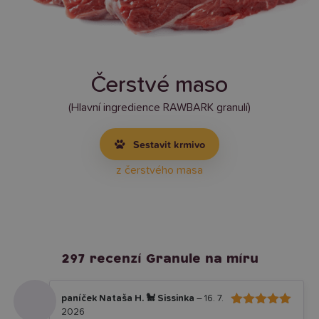
Čerstvé maso
(Hlavní ingredience RAWBARK granulí)
Sestavit krmivo
z čerstvého masa
297 recenzí
Granule na míru
paníček Nataša H. 🐩 Sissinka
–
16. 7.
2026
5
Hodnocení