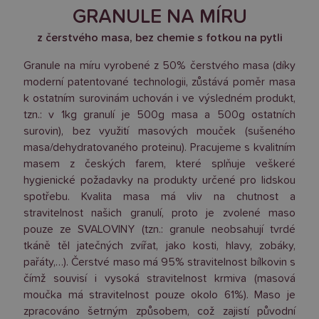
GRANULE NA MÍRU
z čerstvého masa, bez chemie s fotkou na pytli
Granule na míru vyrobené z 50% čerstvého masa (díky
moderní patentované technologii, zůstává poměr masa
k ostatním surovinám uchován i ve výsledném produkt,
tzn.: v 1kg granulí je 500g masa a 500g ostatních
surovin), bez využití masových mouček (sušeného
masa/dehydratovaného proteinu). Pracujeme s kvalitním
masem z českých farem, které splňuje veškeré
hygienické požadavky na produkty určené pro lidskou
spotřebu. Kvalita masa má vliv na chutnost a
stravitelnost našich granulí, proto je zvolené maso
pouze ze SVALOVINY (tzn.: granule neobsahují tvrdé
tkáně těl jatečných zvířat, jako kosti, hlavy, zobáky,
pařáty,…). Čerstvé maso má 95% stravitelnost bílkovin s
čímž souvisí i vysoká stravitelnost krmiva (masová
moučka má stravitelnost pouze okolo 61%). Maso je
zpracováno šetrným způsobem, což zajistí původní