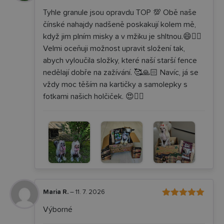
z 5
Tyhle granule jsou opravdu TOP 💯 Obě naše
čínské nahajdy nadšeně poskakují kolem mě,
když jim plním misky a v mžiku je shltnou.😄👌🏼
Velmi oceňuji možnost upravit složení tak,
abych vyloučila složky, které naší starší fence
nedělají dobře na zažívání. 🥰🙏🏻 Navíc, já se
vždy moc těším na kartičky a samolepky s
fotkami našich holčiček. 😍✌🏻
Maria R.
–
11. 7. 2026
5
Hodnocení
Výborné
z 5