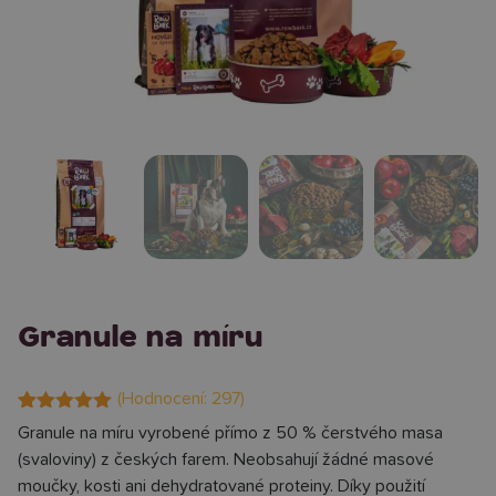
Granule na míru
(Hodnocení:
297
)
Hodnoceno
297
Granule na míru vyrobené přímo z 50 % čerstvého masa
4.99
z 5 na
(svaloviny) z českých farem. Neobsahují žádné masové
základě
hodnocení
moučky, kosti ani dehydratované proteiny. Díky použití
zákazníků