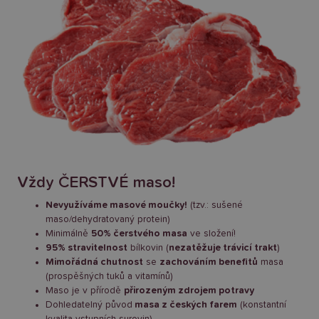
Vždy ČERSTVÉ maso!
Nevyužíváme masové moučky!
(tzv.: sušené
maso/dehydratovaný protein)
Minimálně
50% čerstvého masa
ve složení!
95% stravitelnost
bílkovin (
nezatěžuje trávicí trakt
)
Mimořádná chutnost
se
zachováním benefitů
masa
(prospěšných tuků a vitamínů)
Maso je v přírodě
přirozeným zdrojem potravy
Dohledatelný původ
masa z českých farem
(konstantní
kvalita vstupních surovin)