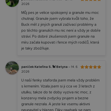
2026
5
Hodnocení
z 5
Můj pes je velice spokojený a granule mu moc
chutnají. Granule jsem vybrala kvůli toho, že
Buck měl z jiných granulí zažívací problémy a
po těchto granulích mu nic není a vždy je dobře
stráví. Po dobré zkušenosti jsem granule na
míru začala kupovat i fence mých rodičů, která
je taky zbožňuje.
paníček Kateřina S. 🐩 Betyna
–
14. 6.
2026
5
Hodnocení
z 5
U naší fenky staforda jsem mela vždy problém
s krmením. Vzala jsem si ji cca ve 3 letech z
utulku, takze do te doby vyziva nic moc, z
konzervy mela zvdycky prujem a bezne
granule nezrala. A jeste ke vsemu aktivni
neunavitel y blazen. Diky rawbark se nam