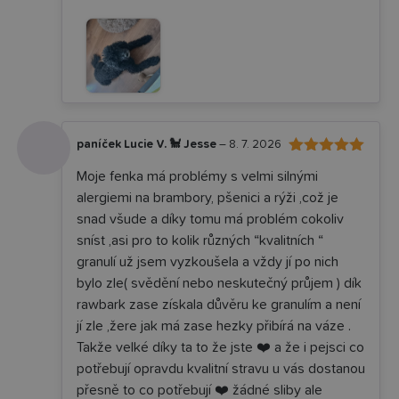
paníček Lucie V. 🐩 Jesse
–
8. 7. 2026
5
Hodnocení
Moje fenka má problémy s velmi silnými
z 5
alergiemi na brambory, pšenici a rýži ,což je
snad všude a díky tomu má problém cokoliv
sníst ,asi pro to kolik různých “kvalitních “
granulí už jsem vyzkoušela a vždy jí po nich
bylo zle( svědění nebo neskutečný průjem ) dík
rawbark zase získala důvěru ke granulím a není
jí zle ,žere jak má zase hezky přibírá na váze .
Takže velké díky ta to že jste ❤️ a že i pejsci co
potřebují opravdu kvalitní stravu u vás dostanou
přesně to co potřebují ❤️ žádné sliby ale