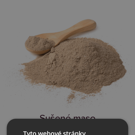
Sušené maso
(Masová moučka, dehydratovaný protein)
Tyto webové stránky