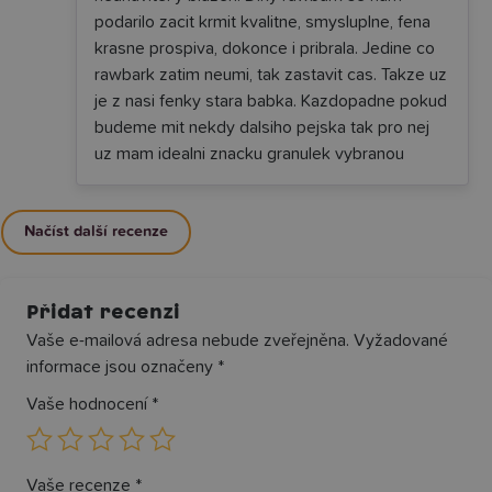
podarilo zacit krmit kvalitne, smysluplne, fena
krasne prospiva, dokonce i pribrala. Jedine co
rawbark zatim neumi, tak zastavit cas. Takze uz
je z nasi fenky stara babka. Kazdopadne pokud
budeme mit nekdy dalsiho pejska tak pro nej
uz mam idealni znacku granulek vybranou
Načíst další recenze
Přidat recenzi
Vaše e-mailová adresa nebude zveřejněna.
Vyžadované
informace jsou označeny
*
Vaše hodnocení
*
Vaše recenze
*