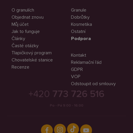
O granulích
Granule
Objednat znovu
Dobrůtky
Můj účet
Kosmetika
Jak to funguje
Ostatní
Články
Podpora
Časté otázky
Tlapičkový program
Kontakt
Chovatelské stanice
Reklamační řád
Recenze
GDPR
VOP
Odstoupit od smlouvy
+420
773 726 516
Po - Pá 9:00 - 16:00