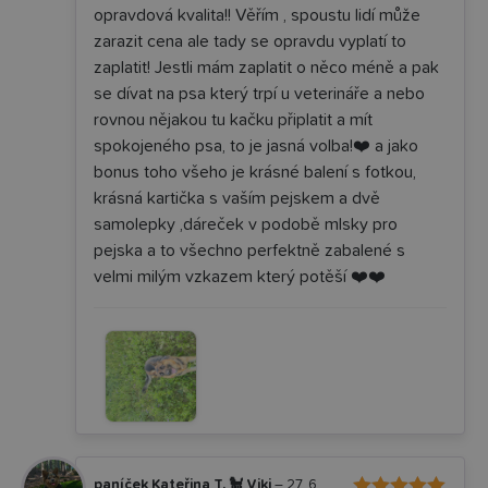
opravdová kvalita!! Věřím , spoustu lidí může
zarazit cena ale tady se opravdu vyplatí to
zaplatit! Jestli mám zaplatit o něco méně a pak
se dívat na psa který trpí u veterináře a nebo
rovnou nějakou tu kačku připlatit a mít
spokojeného psa, to je jasná volba!❤️ a jako
bonus toho všeho je krásné balení s fotkou,
krásná kartička s vaším pejskem a dvě
samolepky ,dáreček v podobě mlsky pro
pejska a to všechno perfektně zabalené s
velmi milým vzkazem který potěší ❤️❤️
paníček Kateřina T. 🐩 Viki
–
27. 6.