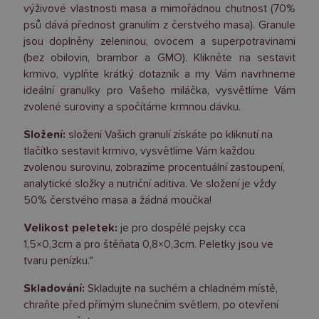
výživové vlastnosti masa a mimořádnou chutnost (70%
psů dává přednost granulím z čerstvého masa). Granule
jsou doplněny zeleninou, ovocem a superpotravinami
(bez obilovin, brambor a GMO). Klikněte na sestavit
krmivo, vyplňte krátký dotazník a my Vám navrhneme
ideální granulky pro Vašeho miláčka, vysvětlíme Vám
zvolené suroviny a spočítáme krmnou dávku.
Složení:
složení Vašich granulí získáte po kliknutí na
tlačítko sestavit krmivo, vysvětlíme Vám každou
zvolenou surovinu, zobrazíme procentuální zastoupení,
analytické složky a nutriční aditiva. Ve složení je vždy
50% čerstvého masa a žádná moučka!
Velikost peletek:
je pro dospělé pejsky cca
1,5×0,3cm a pro štěňata 0,8×0,3cm. Peletky jsou ve
tvaru penízku.“
Skladování:
Skladujte na suchém a chladném místě,
chraňte před přímým slunečním světlem, po otevření