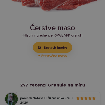
Čerstvé maso
(Hlavní ingredience RAWBARK granulí)
Sestavit krmivo
z čerstvého masa
297 recenzí
Granule na míru
paníček Nataša H. 🐩 Sissinka
–
16. 7.
2026
5
Hodnocení