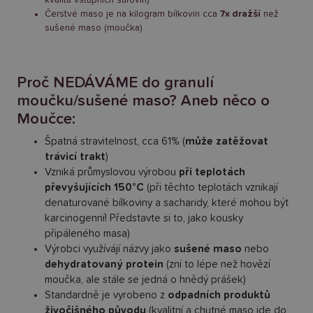
Čerstvé maso je na kilogram bílkovin cca
7x dražší
než
sušené maso (moučka)
Proč NEDÁVÁME do granulí
moučku/sušené maso? Aneb něco o
Moučce:
Špatná stravitelnost, cca 61% (
může zatěžovat
trávicí trakt
)
Vzniká průmyslovou výrobou
při teplotách
převyšujících 150°C
(při těchto teplotách vznikají
denaturované bílkoviny a sacharidy, které mohou být
karcinogenní! Představte si to, jako kousky
připáleného masa)
Výrobci využívájí názvy jako
sušené maso
nebo
dehydratovaný protein
(zní to lépe než hovězí
moučka, ale stále se jedná o hnědý prášek)
Standardně je vyrobeno z
odpadních produktů
živočišného původu
(kvalitní a chutné maso jde do