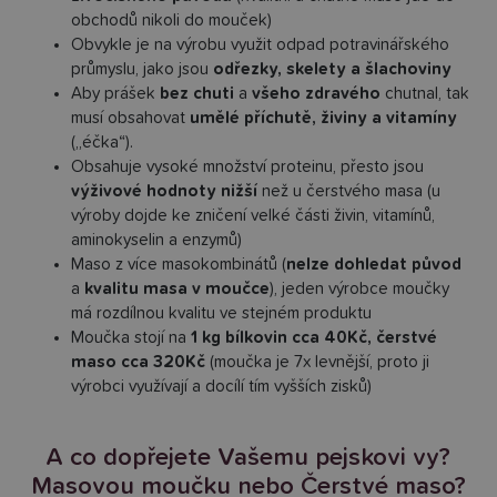
obchodů nikoli do mouček)
Obvykle je na výrobu využit odpad potravinářského
průmyslu, jako jsou
odřezky, skelety a šlachoviny
Aby prášek
bez chuti
a
všeho zdravého
chutnal, tak
musí obsahovat
umělé příchutě, živiny a vitamíny
(„éčka“).
Obsahuje vysoké množství proteinu, přesto jsou
výživové hodnoty nižší
než u čerstvého masa (u
výroby dojde ke zničení velké části živin, vitamínů,
aminokyselin a enzymů)
Maso z více masokombinátů (
nelze dohledat původ
a
kvalitu masa v moučce
), jeden výrobce moučky
má rozdílnou kvalitu ve stejném produktu
Moučka stojí na
1 kg bílkovin cca 40Kč, čerstvé
maso cca 320Kč
(moučka je 7x levnější, proto ji
výrobci využívají a docílí tím vyšších zisků)
A co dopřejete Vašemu pejskovi vy?
Masovou moučku nebo Čerstvé maso?