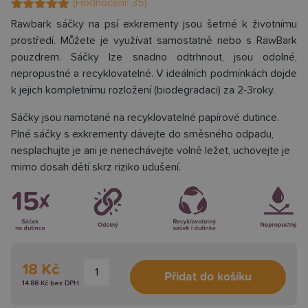
(Hodnocení:
35
)
Hodnoceno
35
Rawbark sáčky na psí exkrementy jsou šetrné k životnímu
4.97
z 5 na
prostředí. Můžete je využívat samostatně nebo s RawBark
základě
hodnocení
pouzdrem. Sáčky lze snadno odtrhnout, jsou odolné,
zákazníků
nepropustné a recyklovatelné. V ideálních podmínkách dojde
k jejich kompletnímu rozložení (biodegradaci) za 2-3roky.
Sáčky jsou namotané na recyklovatelné papírové dutince.
Plné sáčky s exkrementy dávejte do směsného odpadu,
nesplachujte je ani je nenechávejte volně ležet, uchovejte je
mimo dosah dětí skrz riziko udušení.
Sáčky
18 Kč
Přidat do košíku
na
14.88 Kč bez DPH
psí