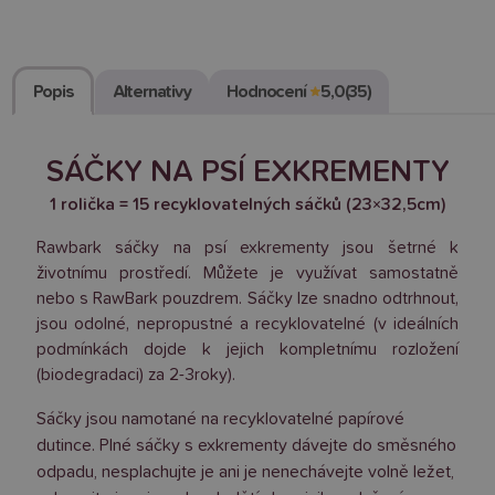
exkrementy
množství
Popis
Alternativy
Hodnocení
★
5,0
(35)
SÁČKY NA PSÍ EXKREMENTY
1 rolička = 15 recyklovatelných sáčků (23×32,5cm)
Rawbark sáčky na psí exkrementy jsou šetrné k
životnímu prostředí. Můžete je využívat samostatně
nebo s RawBark pouzdrem. Sáčky lze snadno odtrhnout,
jsou odolné, nepropustné a recyklovatelné (v ideálních
podmínkách dojde k jejich kompletnímu rozložení
(biodegradaci) za 2-3roky).
Sáčky jsou namotané na recyklovatelné papírové
dutince. Plné sáčky s exkrementy dávejte do směsného
odpadu, nesplachujte je ani je nenechávejte volně ležet,