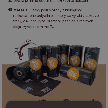
uchovejte je mimo dosah dětí skrz riziko udušení.
Materiál:
Sáčky jsou složeny z biologicky
rozložitelného polyethilenu který se vyrábí z cukrové
třtiny, kukuřice, rýže, brambor, pšenice a rotliných
olejů. Vyrobeno mimo EU