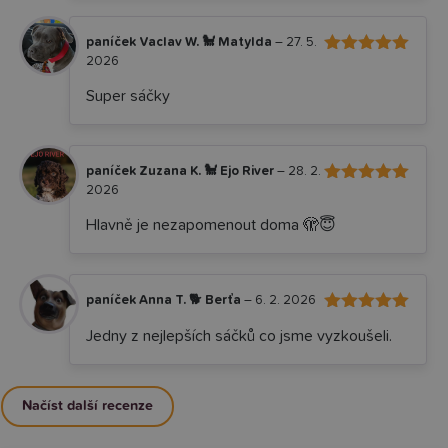
paníček Vaclav W. 🐩 Matylda
–
27. 5.
2026
5
Hodnocení
z 5
Super sáčky
paníček Zuzana K. 🐩 Ejo River
–
28. 2.
2026
5
Hodnocení
z 5
Hlavně je nezapomenout doma 🫣😇
paníček Anna T. 🐕 Berťa
–
6. 2. 2026
5
Hodnocení
Jedny z nejlepších sáčků co jsme vyzkoušeli.
z 5
Načíst další recenze