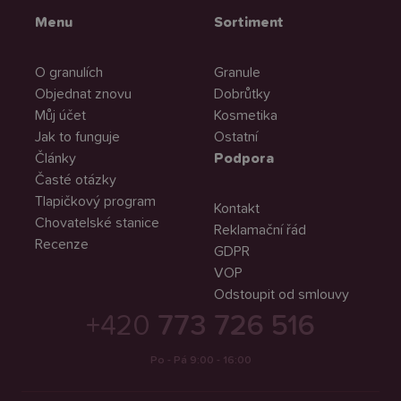
Menu
Sortiment
O granulích
Granule
Objednat znovu
Dobrůtky
Můj účet
Kosmetika
Jak to funguje
Ostatní
Články
Podpora
Časté otázky
Tlapičkový program
Kontakt
Chovatelské stanice
Reklamační řád
Recenze
GDPR
VOP
Odstoupit od smlouvy
+420
773 726 516
Po - Pá 9:00 - 16:00