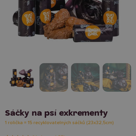
Sáčky na psí exkrementy
1 rolička = 15 recyklovatelných sáčků (23x32,5cm)