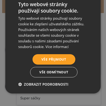
Tyto webové stránky
používají soubory cookie.
Tyto webové stránky používají soubory
cookie ke zlepšení uživatelského zážitku.
Používáním našich webových stránek
souhlasíte se všemi soubory cookie v
35 recenzí
Sáčky na psí exkrementy
souladu s našimi zásadami používání
souborů cookie.
Více informací
paníček Lydia K. 🐕 Ray of Light
–
4. 6.
2026
5
Hodnocení
z 5
VŠE PŘIJMOUT
Kvalitny vyrobok a konecne velkost na
zbieranie na zahrade :)
VŠE ODMÍTNOUT
ZOBRAZIT PODROBNOSTI
paníček Vaclav W. 🐩 Matylda
–
27. 5.
2026
5
Hodnocení
z 5
Super sáčky